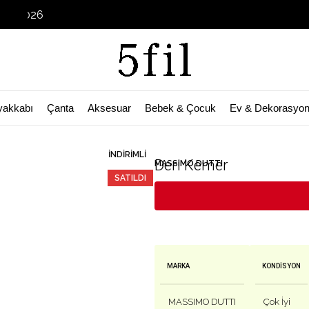
Garage Sal
yakkabı
Çanta
Aksesuar
Bebek & Çocuk
Ev & Dekorasyo
🛒 Bu ürün
28
kişinin sepetinde!
İNDIRIMLI
Deri Kemer
MASSIMO DUTTI
SATILDI
MARKA
KONDISYON
MASSIMO DUTTI
Çok İyi