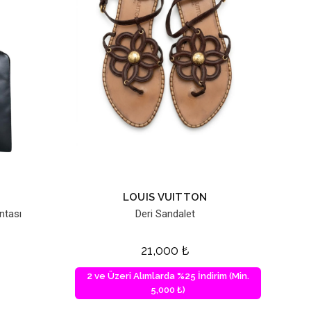
LOUIS VUITTON
ntası
Deri Sandalet
21,000
₺
2 ve Üzeri Alımlarda %25 İndirim (Min.
5,000 ₺)