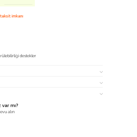
 taksit imkanı
ülebilirliği destekler
 var mı?
evu alın