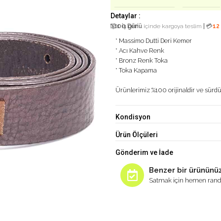
Detaylar :
%100 Deri
|
📦
1 iş günü
içinde kargoya teslim
💳
12
* Massimo Dutti Deri Kemer
* Acı Kahve Renk
* Bronz Renk Toka
* Toka Kapama
Ürünlerimiz %100 orijinaldir ve sürdür
Kondisyon
Ürün Ölçüleri
Gönderim ve İade
Benzer bir ürününüz
Satmak için hemen rand