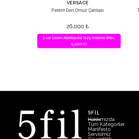
VERSACE
Patent Deri Omuz Çantası
26,000
₺
2 ve Üzeri Alımlarda %25 İndirim (Min.
5,000 ₺)
5FİL
Hakkımızda
Tüm Kategoriler
Manifesto
Servisimiz