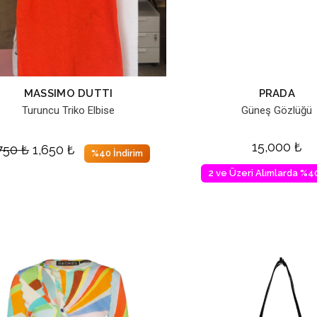
MASSIMO DUTTI
PRADA
Turuncu Triko Elbise
Güneş Gözlüğü
15,000
₺
,750
₺
1,650
₺
%40 İndirim
2 ve Üzeri Alımlarda %40