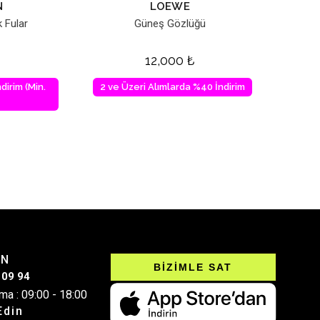
N
LOEWE
 Fular
Güneş Gözlüğü
12,000
₺
dirim (Min.
2 ve Üzeri Alımlarda %40 İndirim
IN
BİZİMLE SAT
 09 94
ma : 09:00 - 18:00
Edin