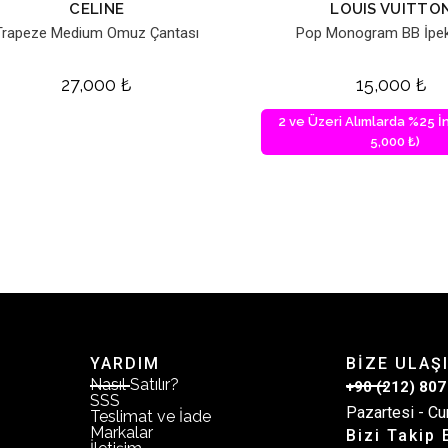
CELINE
LOUIS VUITTO
Trapeze Medium Omuz Çantası
Pop Monogram BB İpek
27,000
₺
15,000
₺
2 ve Üzeri Alımlarda %25 İn
5,000 ₺)
YARDIM
BİZE ULAŞ
Nasıl Satılır?
+90 (212) 807
SSS
Pazartesi - Cu
Teslimat ve İade
Markalar
Bizi Takip 