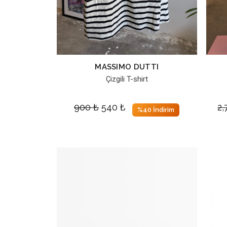
MASSIMO DUTTI
Çizgili T-shirt
900
₺
540
₺
2
%40 İndirim