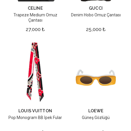
CELINE
GUCCI
Trapeze Medium Omuz
Denim Hobo Omuz Çantası
Çantası
27,000
₺
25,000
₺
LOUIS VUITTON
LOEWE
Pop Monogram BB İpek Fular
Güneş Gözlüğü