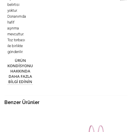
belirtisi
yoktur.
Donanımda
hafif
aşınma
mevcuttur.
Toz torbası
ile birlikte
gönderilir.
ÜRÜN
KONDISYONU
HAKKINDA
DAHA FAZLA
BILGI EDININ
Benzer Ürünler