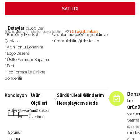
SATILDI
Detaylar :
%100 Deri
|
📦
1 iş günü
içinde kargoya teslim
💳
12 taksit imkanı
* Burberry Deri Kol
Ürünlerimiz %100 orijinaldir ve
Çantası
sürdürülebilirliği destekler
* Altın Tonlu Donanım
* Logo Desenli
* Üstte Fermuar Kapama
* Deri
* Toz Torbası ile Birlikte
Gönderilir
Benz
Kondisyon
Ürün
Sürdürülebilirlik
Gönderim
bir
Ölçüleri
Hesaplayıcısı
ve İade
ürün
Adil
İyi
Çok
Harika
Yeni&Etiketi
var m
|
|
|
|
|
İyi
Üzerinde
Satma
için h
Görünür
rande
aşınma
alın