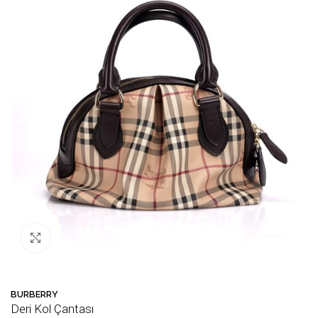
Büyütmek için tıklayın
Bu ürün
28
kişinin sepetinde!
💛 Favori
BURBERRY
Deri Kol Çantası