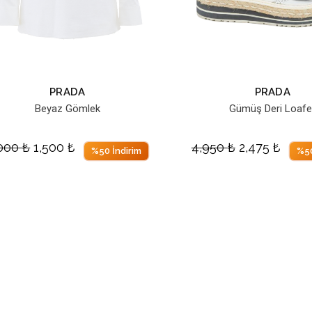
PRADA
PRADA
Beyaz Gömlek
Gümüş Deri Loafe
,000
₺
1,500
₺
4,950
₺
2,475
₺
%50 İndirim
%50