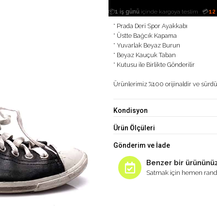
|
📦
1 iş günü
içinde kargoya teslim
💳
12
* Prada Deri Spor Ayakkabı
* Üstte Bağcık Kapama
* Yuvarlak Beyaz Burun
* Beyaz Kauçuk Taban
* Kutusu ile Birlikte Gönderilir
Ürünlerimiz %100 orijinaldir ve sürdür
Kondisyon
Ürün Ölçüleri
Gönderim ve İade
Benzer bir ürününüz
Satmak için hemen rand