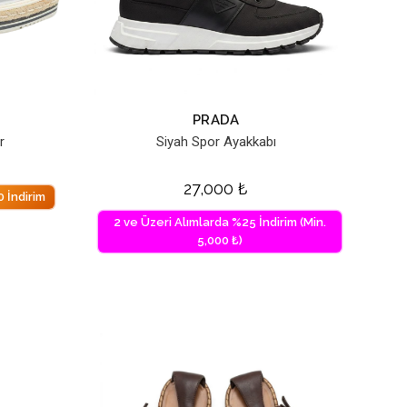
PRADA
r
Siyah Spor Ayakkabı
27,000
₺
 İndirim
2 ve Üzeri Alımlarda %25 İndirim (Min.
5,000 ₺)