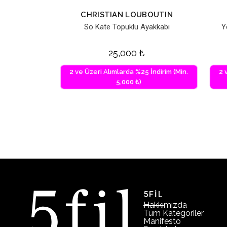
CHRISTIAN LOUBOUTIN
So Kate Topuklu Ayakkabı
Y
25,000
₺
2 ve Üzeri Alımlarda %25 İndirim (Min.
2 
5,000 ₺)
5FİL
Hakkımızda
Tüm Kategoriler
Manifesto