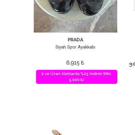
PRADA
Siyah Spor Ayakkabı
6,915
₺
3
2 ve Üzeri Alımlarda %25 İndirim (Min.
5,000 ₺)