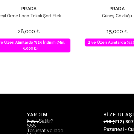
PRADA
PRADA
eşil Örme Logo Tokalı Şort Etek
Güneş Gözlüğü
28,000
₺
15,000
₺
ve Üzeri Alımlarda %25 İndirim (Min.
2 ve Üzeri Alımlarda %40
5,000 ₺)
YARDIM
BİZE ULAŞ
Nasıl Satılır?
+90 (212) 807
SSS
Pazartesi - Cu
Teslimat ve İade