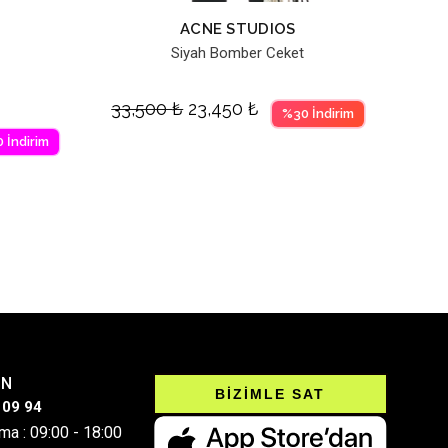
ACNE STUDIOS
Siyah Bomber Ceket
33,500
₺
23,450
₺
%30 İndirim
 İndirim
IN
BİZİMLE SAT
 09 94
ma : 09:00 - 18:00