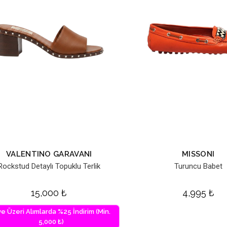
VALENTINO GARAVANI
MISSONI
Rockstud Detaylı Topuklu Terlik
Turuncu Babet
15,000
₺
4,995
₺
ve Üzeri Alımlarda %25 İndirim (Min.
5,000 ₺)