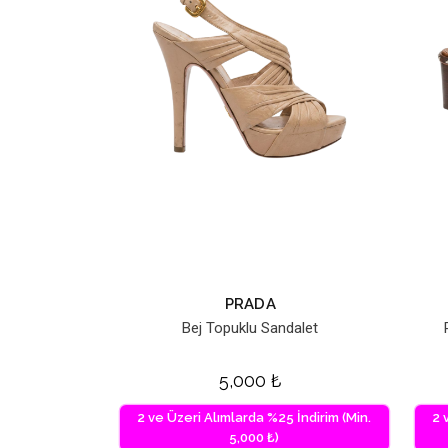
PRADA
Bej Topuklu Sandalet
5,000
₺
2 ve Üzeri Alımlarda %25 İndirim (Min.
2 
5,000 ₺)