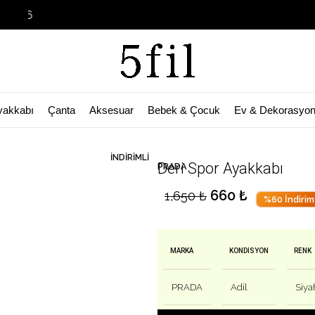
Garage Sale B
yakkabı
Çanta
Aksesuar
Bebek & Çocuk
Ev & Dekorasyo
🛒 Bu ürün
27
kişinin sepetinde!
İNDIRIMLI
Deri Spor Ayakkabı
PRADA
660
₺
1,650
₺
%60 İndirim
MARKA
KONDISYON
RENK
PRADA
Adil
Siya