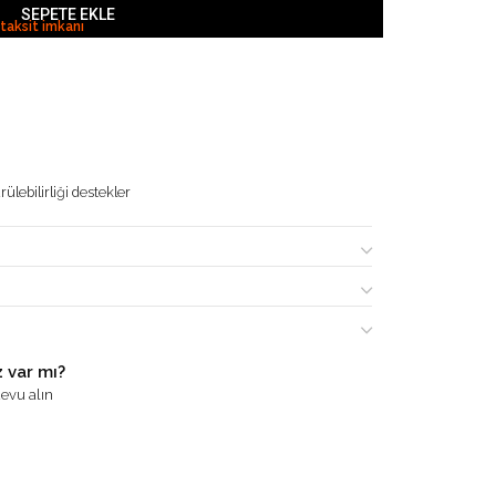
SEPETE EKLE
 taksit imkanı
ülebilirliği destekler
 var mı?
evu alın