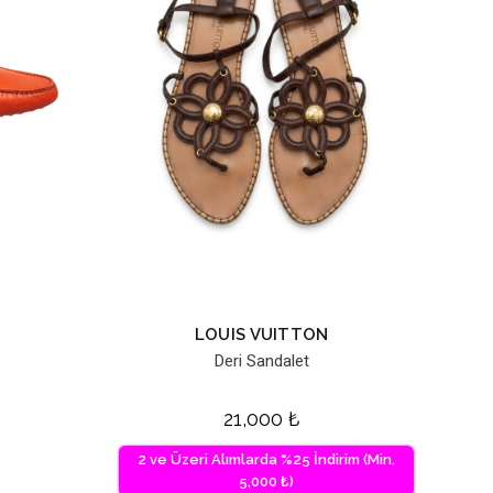
LOUIS VUITTON
Deri Sandalet
21,000
₺
2 ve Üzeri Alımlarda %25 İndirim (Min.
5,000 ₺)