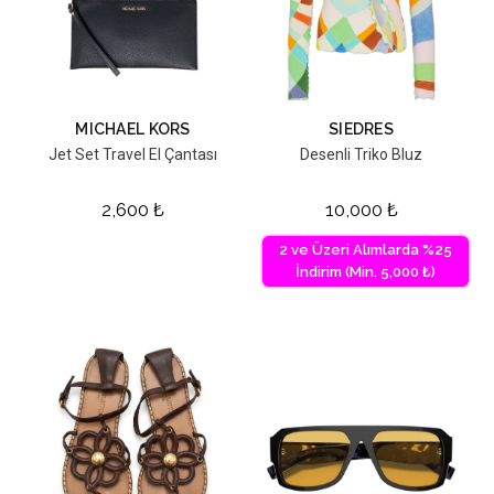
MICHAEL KORS
SIEDRES
Jet Set Travel El Çantası
Desenli Triko Bluz
2,600
₺
10,000
₺
2 ve Üzeri Alımlarda %25
İndirim (Min. 5,000 ₺)