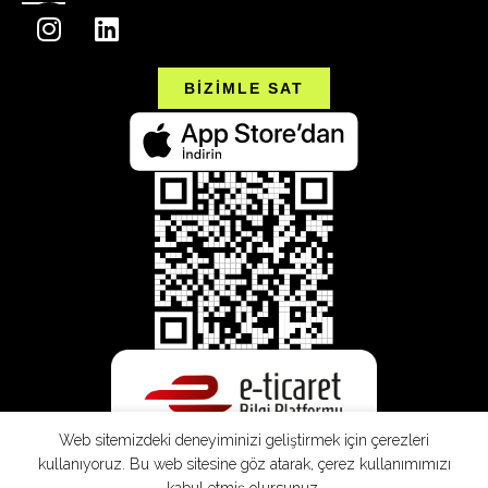
BİZİMLE SAT
Web sitemizdeki deneyiminizi geliştirmek için çerezleri
kullanıyoruz. Bu web sitesine göz atarak, çerez kullanımımızı