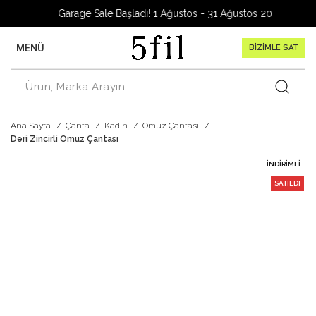
Garage Sale Başladı! 1 Ağustos - 31 Ağustos 2026
MENÜ
BİZİMLE SAT
Ana Sayfa
Çanta
Kadın
Omuz Çantası
Deri Zincirli Omuz Çantası
İNDIRIMLI
SATILDI