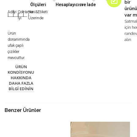
bir
Ölçüleri
Hesaplayıcısı
ve İade
ürün
Adil
İyi
Çok
Harika
Yeni&Etiketi
var m
|
|
|
|
|
İyi
Üzerinde
Satma
için h
Ürün
rande
donanımında
alın
ufak çaplı
çizikler
mevcuttur.
ÜRÜN
KONDISYONU
HAKKINDA
DAHA FAZLA
BILGI EDININ
Benzer Ürünler