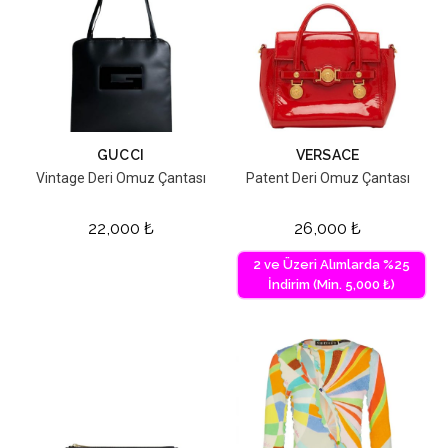
GUCCI
VERSACE
Vintage Deri Omuz Çantası
Patent Deri Omuz Çantası
22,000
₺
26,000
₺
2 ve Üzeri Alımlarda %25
İndirim (Min. 5,000 ₺)