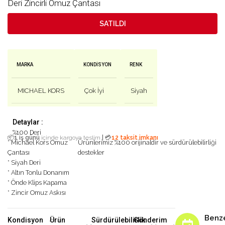
Deri Zincirli Omuz Çantası
SATILDI
MARKA
KONDISYON
RENK
MICHAEL KORS
Çok İyi
Siyah
Detaylar :
%100 Deri
|
📦
1 iş günü
içinde kargoya teslim
💳
12 taksit imkanı
* Michael Kors Omuz
Ürünlerimiz %100 orijinaldir ve sürdürülebilirliği
Çantası
destekler
* Siyah Deri
* Altın Tonlu Donanım
* Önde Klips Kapama
* Zincir Omuz Askısı
Benz
Kondisyon
Ürün
Sürdürülebilirlik
Gönderim