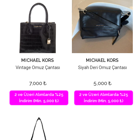
MICHAEL KORS
MICHAEL KORS
Vintage Omuz Çantası
Siyah Deri Omuz Çantası
7,000
₺
5,000
₺
2 ve Üzeri Alımlarda %25
2 ve Üzeri Alımlarda %25
İndirim (Min. 5,000 ₺)
İndirim (Min. 5,000 ₺)