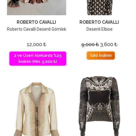
ROBERTO CAVALLI
ROBERTO CAVALLI
Roberto Cavalli Desenli Gömlek
Desenli Elbise
12,000
₺
9,000
₺
3,600
₺
2 ve Üzeri Alımlarda %25
%60 İndirim
İndirim (Min. 5,000 ₺)