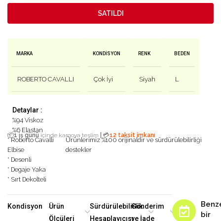
SATILDI
MARKA
KONDISYON
RENK
BEDEN
ROBERTO CAVALLI
Çok İyi
Siyah
L
Detaylar :
%94 Viskoz
%6 Elastan
|
📦
1 iş günü
içinde kargoya teslim
💳
12 taksit imkanı
* Roberto Cavalli
Ürünlerimiz %100 orijinaldir ve sürdürülebilirliği
Elbise
destekler
* Desenli
* Degaje Yaka
* Sırt Dekolteli
Benz
Kondisyon
Ürün
Sürdürülebilirlik
Gönderim
bir
Ölçüleri
Hesaplayıcısı
ve İade