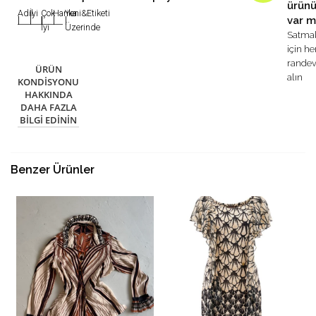
ürün
Adil
İyi
Çok
Harika
Yeni&Etiketi
var m
|
|
|
|
|
İyi
Üzerinde
Satma
için h
rande
ÜRÜN
alın
KONDISYONU
HAKKINDA
DAHA FAZLA
BILGI EDININ
Benzer Ürünler