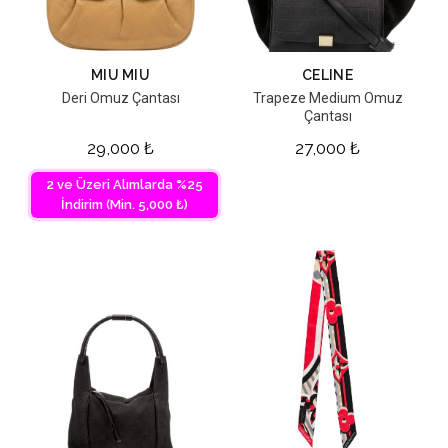
MIU MIU
CELINE
Deri Omuz Çantası
Trapeze Medium Omuz
Çantası
29,000
₺
27,000
₺
2 ve Üzeri Alımlarda %25
İndirim (Min. 5,000 ₺)