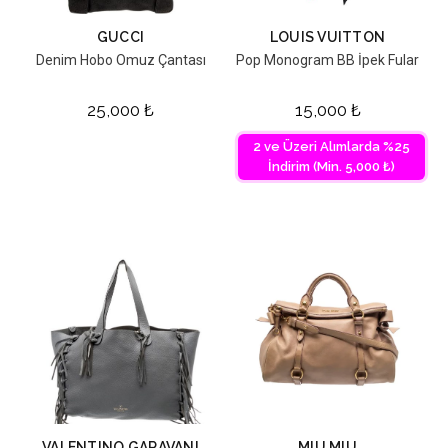
GUCCI
LOUIS VUITTON
Denim Hobo Omuz Çantası
Pop Monogram BB İpek Fular
25,000
₺
15,000
₺
2 ve Üzeri Alımlarda %25
İndirim (Min. 5,000 ₺)
VALENTINO GARAVANI
MIU MIU