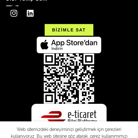
BİZİMLE SAT
Web sitemizdeki deneyiminizi geliştirmek için çerezleri
kullanıyoruz. Bu web sitesine göz atarak, çerez kullanımımızı