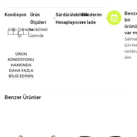
Benz
Kondisyon
Ürün
Sürdürülebilirlik
Gönderim
bir
Ölçüleri
Hesaplayıcısı
ve İade
ürün
Adil
İyi
Çok
Harika
Yeni&Etiketi
var m
|
|
|
|
|
İyi
Üzerinde
Satma
için h
rande
ÜRÜN
alın
KONDISYONU
HAKKINDA
DAHA FAZLA
BILGI EDININ
Benzer Ürünler