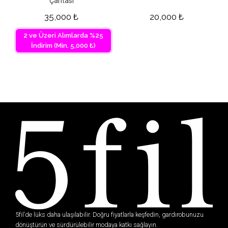
Çantası
35,000
₺
20,000
₺
2 ve Üzeri Alımlarda %25
İndirim (Min. 5,000 ₺)
5fil’de lüks daha ulaşılabilir. Doğru fiyatlarla keşfedin, gardırobunuzu
dönüştürün ve sürdürülebilir modaya katkı sağlayın.