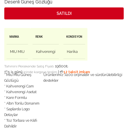
Desenli Güneş Gözlüğü
SATILDI
MARKA
RENK
KONDISYON
MIU MIU
Kahverengi
Harika
19600
₺
Tahmini Perakende Satış Fiyatı:
|
📦
1 iş günü
içinde kargoya teslim
💳
12 taksit imkanı
* Miu Miu Güneş
Ürünlerimiz %100 orijinaldir ve sürdürülebilirliği
Gözlüğü
destekler
* Kahverengi Cam
* Kahverengi Asetat
* Kare Formlu
* Altın Tonlu Donanım
* Saplarda Logo
Detaylar
* Toz Torbası ve Kılıfı
Dahildir