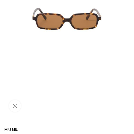
Büyütmek için tıklayın
MIU MIU