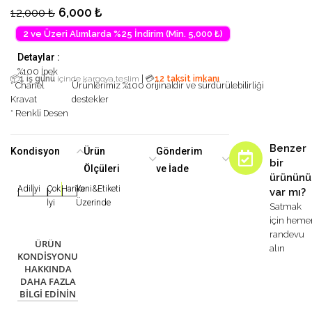
6,000
₺
12,000
₺
2 ve Üzeri Alımlarda %25 İndirim (Min. 5,000 ₺)
Detaylar :
%100 İpek
|
📦
1 iş günü
içinde kargoya teslim
💳
12 taksit imkanı
* Chanel
Ürünlerimiz %100 orijinaldir ve sürdürülebilirliği
Kravat
destekler
* Renkli Desen
Benzer
Kondisyon
Ürün
Gönderim
bir
Ölçüleri
ve İade
ürününü
Adil
İyi
Çok
Harika
Yeni&Etiketi
var mı?
|
|
|
|
|
İyi
Üzerinde
Satmak
için heme
randevu
ÜRÜN
alın
KONDISYONU
HAKKINDA
DAHA FAZLA
BILGI EDININ