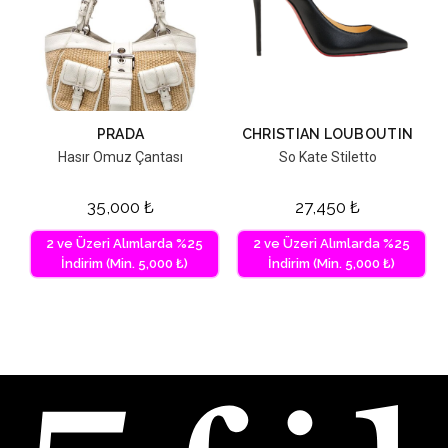
PRADA
CHRISTIAN LOUBOUTIN
Hasır Omuz Çantası
So Kate Stiletto
35,000
₺
27,450
₺
2 ve Üzeri Alımlarda %25
2 ve Üzeri Alımlarda %25
İndirim (Min. 5,000 ₺)
İndirim (Min. 5,000 ₺)