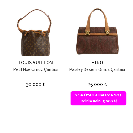
LOUIS VUITTON
ETRO
Petit Noé Omuz Çantası
Paisley Desenli Omuz Çantası
30,000
₺
25,000
₺
2 ve Üzeri Alımlarda %25
İndirim (Min. 5,000 ₺)