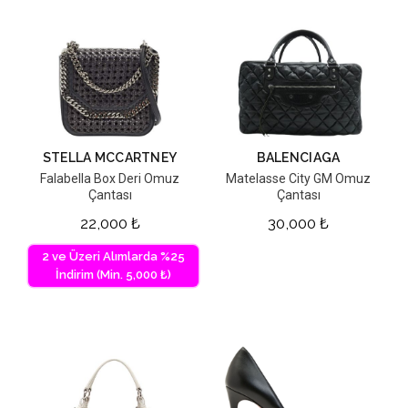
STELLA MCCARTNEY
BALENCIAGA
Falabella Box Deri Omuz
Matelasse City GM Omuz
Çantası
Çantası
22,000
₺
30,000
₺
2 ve Üzeri Alımlarda %25
İndirim (Min. 5,000 ₺)