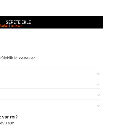
SEPETE EKLE
 taksit imkanı
ülebilirliği destekler
 var mı?
evu alın