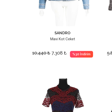
SANDRO
Mavi Kot Ceket
10,440
₺
7,308
₺
5
%30 İndirim