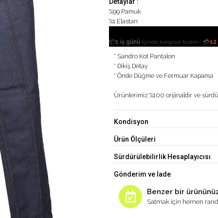
Detaylar :
%99 Pamuk
%1 Elastan
|
📦
1 iş günü
içinde kargoya teslim
💳
12
* Sandro Kot Pantalon
* Dikiş Detay
* Önde Düğme ve Fermuar Kapama
Ürünlerimiz %100 orijinaldir ve sürdür
Kondisyon
Ürün Ölçüleri
Sürdürülebilirlik Hesaplayıcısı
Gönderim ve İade
Benzer bir ürününüz
Satmak için hemen rand