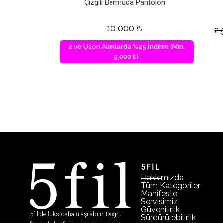
Çizgili Bermuda Pantolon
10,000
₺
2
2 ve Üzeri Alımlarda %25 İndirim (Min.
5,000 ₺)
5FİL
Hakkımızda
Tüm Kategoriler
Manifesto
Servisimiz
Güvenilirlik
5fil’de lüks daha ulaşılabilir. Doğru
Sürdürülebilirlik