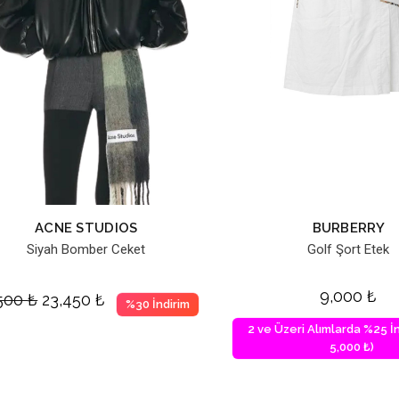
ACNE STUDIOS
BURBERRY
Siyah Bomber Ceket
Golf Şort Etek
9,000
₺
,500
₺
23,450
₺
%30 İndirim
2 ve Üzeri Alımlarda %25 İn
5,000 ₺)