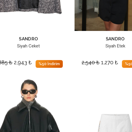
SANDRO
SANDRO
Siyah Ceket
Siyah Etek
,885
₺
2,943
₺
2,540
₺
1,270
₺
%50 İndirim
%50