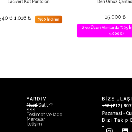
Lacivert Kot Pantolon
Deri Omuz Çantas
15,000
₺
,540
₺
1,016
₺
%60 İndirim
2 ve Üzeri Alımlarda %25 İn
5,000 ₺)
YARDIM
BİZE ULAŞ
Nasıl Satılır?
+90 (212) 807
SSS
Pazartesi - Cu
Teslimat ve İade
Markalar
Bizi Takip 
İletişim