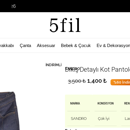
Garage Sale B
yakkabı
Çanta
Aksesuar
Bebek & Çocuk
Ev & Dekorasyo
🛒 Bu ürün
43
kişinin sepetinde!
İNDIRIMLI
Dikiş Detaylı Kot Panto
SANDRO
1,400
₺
3,500
₺
%60 İndi
MARKA
KONDISYON
REN
SANDRO
Çok İyi
Lac