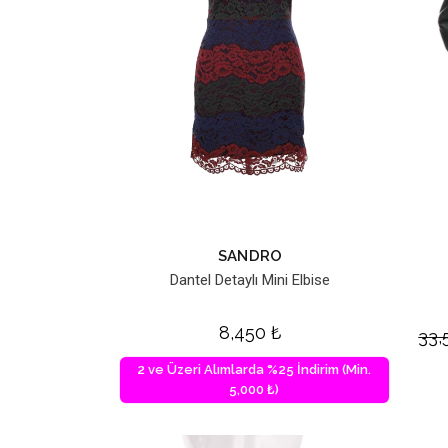
SANDRO
Dantel Detaylı Mini Elbise
8,450
₺
33
2 ve Üzeri Alımlarda %25 İndirim (Min.
5,000 ₺)