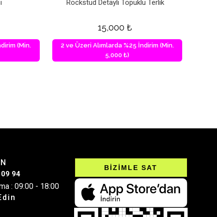
ı
Rockstud Detaylı Topuklu Terlik
15,000
₺
dirim (Min.
2 ve Üzeri Alımlarda %25 İndirim (Min.
5,000 ₺)
IN
BİZİMLE SAT
 09 94
ma : 09:00 - 18:00
Edin