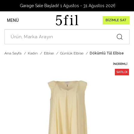
Garage Sale Başladı! 1 Ağustos - 31 Ağustos 2026
MENÜ
BİZİMLE SAT
Ana Sayfa
Kadın
Elbise
Günlük Elbise
Dökümlü Tül Elbise
İNDIRIMLI
SATILDI