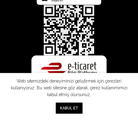
Web sitemizdeki deneyiminizi geliştirmek için çerezleri
kullanıyoruz. Bu web sitesine göz atarak, çerez kullanımımızı
kabul etmiş olursunuz.
0
KABUL ET
Mağaza
Sepet
Hesabım
Mesafeli
Konsinye
Müşteri
Doğrudan
Üyelik
Satış
Sözleşmesi
Aydınlatma
Satış
Sözleşmesi
Sözleşmesi
Metni
Sözleşmesi
;