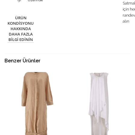
Satma
için h
rande
ÜRÜN
alın
KONDISYONU
HAKKINDA
DAHA FAZLA
BILGI EDININ
Benzer Ürünler