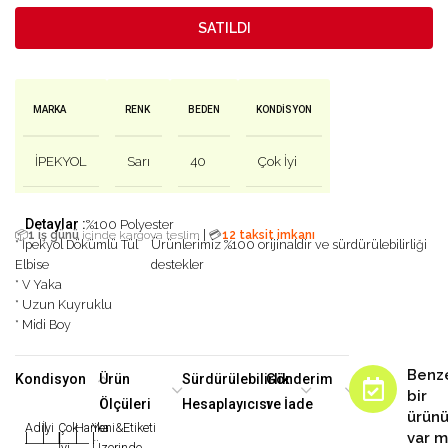
SATILDI
MARKA
RENK
BEDEN
KONDISYON
İPEKYOL
Sarı
40
Çok İyi
Detaylar :
%100 Polyester
|
📦
1 iş günü
içinde kargoya teslim
💳
12 taksit imkanı
* İpekyol Dökümlü Tül
Ürünlerimiz %100 orijinaldir ve sürdürülebilirliği
Elbise
destekler
* V Yaka
* Uzun Kuyruklu
* Midi Boy
Benz
Kondisyon
Ürün
Sürdürülebilirlik
Gönderim
bir
Ölçüleri
Hesaplayıcısı
ve İade
ürün
Adil
İyi
Çok
Harika
Yeni&Etiketi
var m
|
|
|
|
|
İyi
Üzerinde