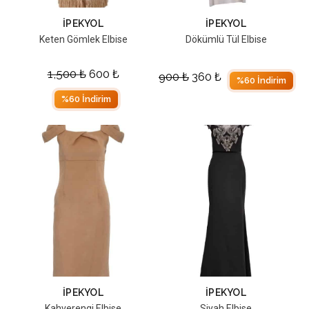
İPEKYOL
İPEKYOL
Keten Gömlek Elbise
Dökümlü Tül Elbise
1,500
₺
600
₺
900
₺
360
₺
%60 İndirim
%60 İndirim
İPEKYOL
İPEKYOL
Kahverengi Elbise
Siyah Elbise