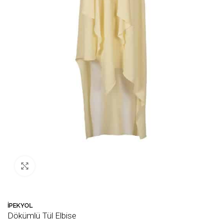
Büyütmek için tıklayın
🛒 Bu ürün
41
kişinin sepetinde!
💛
İPEKYOL
Dökümlü Tül Elbise