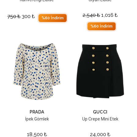
2,540
₺
1,016
₺
750
₺
300
₺
%60 İndirim
%60 İndirim
PRADA
GUCCI
İpek Gömlek
Up Crepe Mini Etek
18,500
₺
24,000
₺