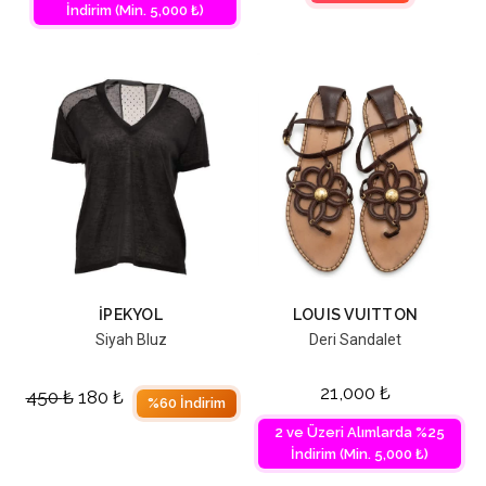
İndirim (Min. 5,000 ₺)
İPEKYOL
LOUIS VUITTON
Siyah Bluz
Deri Sandalet
21,000
₺
450
₺
180
₺
%60 İndirim
2 ve Üzeri Alımlarda %25
İndirim (Min. 5,000 ₺)