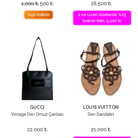
1,000
₺
500
₺
16,500
₺
%50 İndirim
2 ve Üzeri Alımlarda %25
İndirim (Min. 5,000 ₺)
GUCCI
LOUIS VUITTON
Vintage Deri Omuz Çantası
Deri Sandalet
22,000
₺
21,000
₺