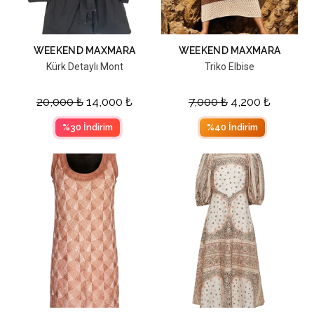
WEEKEND MAXMARA
WEEKEND MAXMARA
Kürk Detaylı Mont
Triko Elbise
20,000
₺
14,000
₺
7,000
₺
4,200
₺
%30 İndirim
%40 İndirim