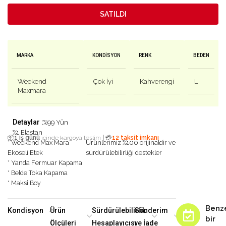
SATILDI
MARKA
KONDISYON
RENK
BEDEN
Weekend
Çok İyi
Kahverengi
L
Maxmara
Detaylar :
%99 Yün
%1 Elastan
|
📦
1 iş günü
içinde kargoya teslim
💳
12 taksit imkanı
* Weekend Max Mara
Ürünlerimiz %100 orijinaldir ve
Ekoseli Etek
sürdürülebilirliği destekler
* Yanda Fermuar Kapama
* Belde Toka Kapama
* Maksi Boy
Benz
Kondisyon
Ürün
Sürdürülebilirlik
Gönderim
bir
Ölçüleri
Hesaplayıcısı
ve İade