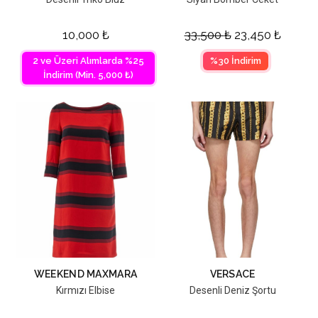
10,000
₺
33,500
₺
23,450
₺
2 ve Üzeri Alımlarda %25
%30 İndirim
İndirim (Min. 5,000 ₺)
WEEKEND MAXMARA
VERSACE
Kırmızı Elbise
Desenli Deniz Şortu