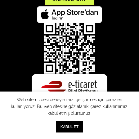
Web sitemizdeki deneyiminizi geliştirmek için çerezleri
kullanıyoruz. Bu web sitesine göz atarak, çerez kullanımımızı
kabul etmiş olursunuz.
0
KABUL ET
Mağaza
Sepet
Hesabım
Mesafeli
Konsinye
Müşteri
Doğrudan
Üyelik