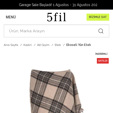
Garage Sale Başladı! 1 Ağustos - 31 Ağustos 2026
MENÜ
BİZİMLE SAT
Ana Sayfa
Kadın
Alt Giyim
Etek
Ekoseli Yün Etek
İNDIRIMLI
SATILDI