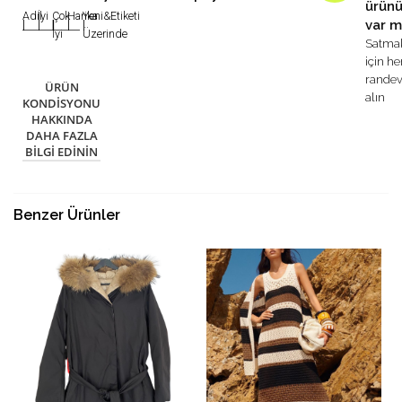
ürün
Adil
İyi
Çok
Harika
Yeni&Etiketi
var m
|
|
|
|
|
İyi
Üzerinde
Satma
için h
rande
ÜRÜN
alın
KONDISYONU
HAKKINDA
DAHA FAZLA
BILGI EDININ
Benzer Ürünler