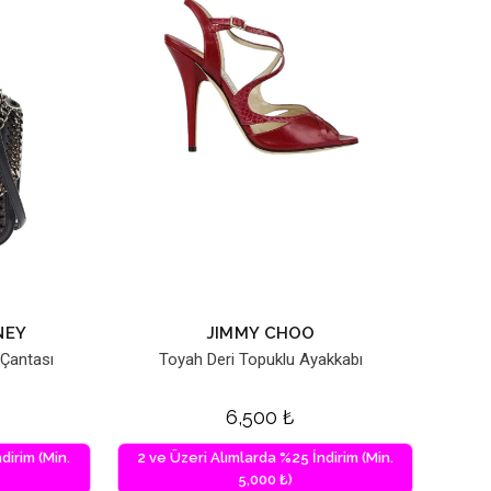
NEY
JIMMY CHOO
 Çantası
Toyah Deri Topuklu Ayakkabı
6,500
₺
dirim (Min.
2 ve Üzeri Alımlarda %25 İndirim (Min.
5,000 ₺)