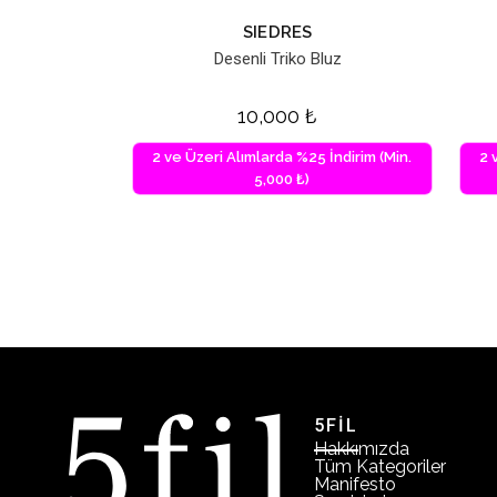
SIEDRES
Desenli Triko Bluz
10,000
₺
2 ve Üzeri Alımlarda %25 İndirim (Min.
2 
5,000 ₺)
5FİL
Hakkımızda
Tüm Kategoriler
Manifesto