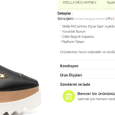
STELLA MCCARTNEY
Siya
Detaylar :
%100 Deri
|
📦
1 iş günü
içinde kargoya teslim
💳
12
* Stella McCartney Elyse Spor Ayakk
* Yuvarlak Burun
* Üstte Bağcık Kapama
* Platform Taban
Ürünlerimiz %100 orijinaldir ve sürdür
Kondisyon
Ürün Ölçüleri
Gönderim ve İade
Benzer bir ürününüz
Satmak için hemen rand