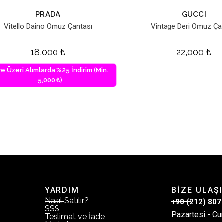
PRADA
GUCCI
Vitello Daino Omuz Çantası
Vintage Deri Omuz Ça
18,000
₺
22,000
₺
ve Üzeri Alımlarda %25 İndirim (Min.
5,000 ₺)
YARDIM
BİZE ULAŞ
Nasıl Satılır?
+90 (212) 807
SSS
Pazartesi - Cu
Teslimat ve İade