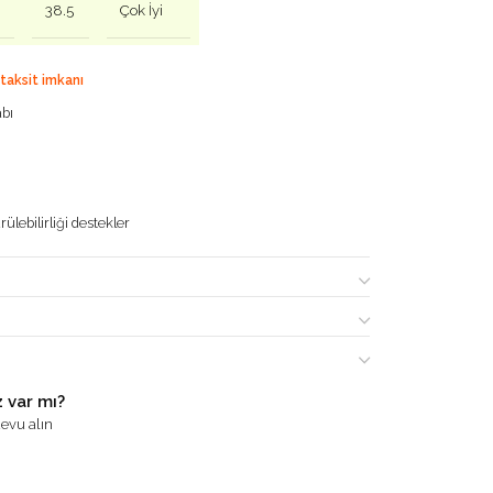
h
38.5
Çok İyi
 taksit imkanı
abı
ülebilirliği destekler
 var mı?
evu alın