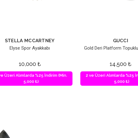
STELLA MCCARTNEY
GUCCI
Elyse Spor Ayakkabı
Gold Deri Platform Topukl
10,000
₺
14,500
₺
ve Üzeri Alımlarda %25 İndirim (Min.
2 ve Üzeri Alımlarda %25 İn
5,000 ₺)
5,000 ₺)