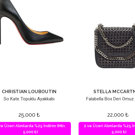
CHRISTIAN LOUBOUTIN
STELLA MCCART
So Kate Topuklu Ayakkabı
Falabella Box Deri Omuz
25,000
₺
22,000
₺
ve Üzeri Alımlarda %25 İndirim (Min.
2 ve Üzeri Alımlarda %25 İn
5,000 ₺)
5,000 ₺)