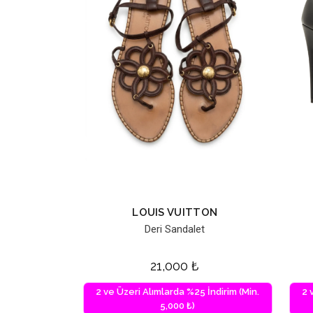
LOUIS VUITTON
Deri Sandalet
21,000
₺
2 ve Üzeri Alımlarda %25 İndirim (Min.
2 
5,000 ₺)