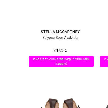
STELLA MCCARTNEY
Eclypse Spor Ayakkabı
7,150
₺
2 ve Üzeri Alımlarda %25 İndirim (Min.
2 
5,000 ₺)