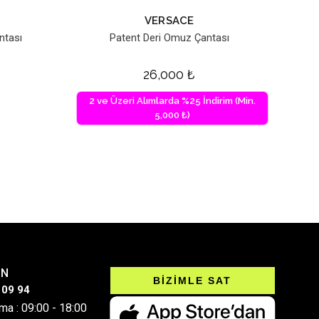
VERSACE
ntası
Patent Deri Omuz Çantası
26,000
₺
2 ve Üzeri Alımlarda %25 İndirim (Min.
5,000 ₺)
IN
BİZİMLE SAT
 09 94
ma : 09:00 - 18:00