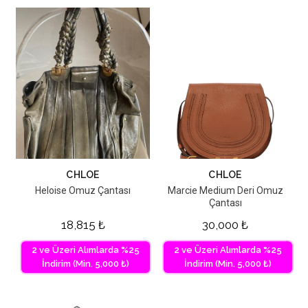
CHLOE
CHLOE
Heloise Omuz Çantası
Marcie Medium Deri Omuz
Çantası
18,815
₺
30,000
₺
2 ve Üzeri Alımlarda %25
2 ve Üzeri Alımlarda %25
İndirim (Min. 5,000 ₺)
İndirim (Min. 5,000 ₺)