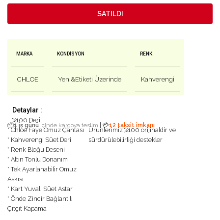
SATILDI
MARKA
KONDISYON
RENK
CHLOE
Yeni&Etiketi Üzerinde
Kahverengi
Detaylar :
%100 Deri
|
📦
1 iş günü
içinde kargoya teslim
💳
12 taksit imkanı
* Chloe Faye Omuz Çantası
Ürünlerimiz %100 orijinaldir ve
* Kahverengi Süet Deri
sürdürülebilirliği destekler
* Renk Bloğu Deseni
* Altın Tonlu Donanım
* Tek Ayarlanabilir Omuz
Askısı
* Kart Yuvalı Süet Astar
* Önde Zincir Bağlantılı
Çıtçıt Kapama