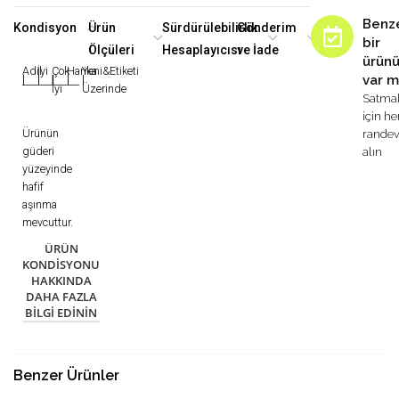
Benz
Kondisyon
Ürün
Sürdürülebilirlik
Gönderim
bir
Ölçüleri
Hesaplayıcısı
ve İade
ürün
Adil
İyi
Çok
Harika
Yeni&Etiketi
var m
|
|
|
|
|
İyi
Üzerinde
Satma
için h
Ürünün
rande
güderi
alın
yüzeyinde
hafif
aşınma
mevcuttur.
ÜRÜN
KONDISYONU
HAKKINDA
DAHA FAZLA
BILGI EDININ
Benzer Ürünler