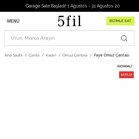
Garage Sale Başladı! 1 Ağustos - 31 Ağustos 2026
MENÜ
BİZİMLE SAT
Ana Sayfa
Çanta
Kadın
Omuz Çantası
Faye Omuz Çantası
İNDIRIMLI
SATILDI