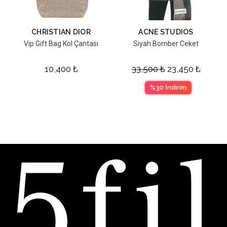
CHRISTIAN DIOR
ACNE STUDIOS
Vip Gift Bag Kol Çantası
Siyah Bomber Ceket
10,400
₺
33,500
₺
23,450
₺
%30 İndirim