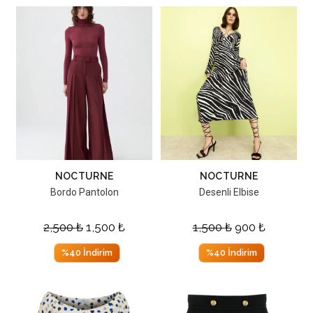
NOCTURNE
NOCTURNE
Bordo Pantolon
Desenli Elbise
2,500
₺
1,500
₺
1,500
₺
900
₺
%40 İndirim
%40 İndirim