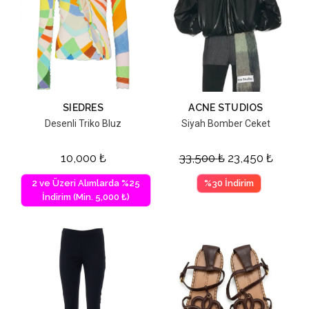
SIEDRES
ACNE STUDIOS
Desenli Triko Bluz
Siyah Bomber Ceket
10,000
₺
33,500
₺
23,450
₺
2 ve Üzeri Alımlarda %25
%30 İndirim
İndirim (Min. 5,000 ₺)