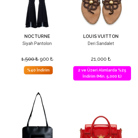
NOCTURNE
LOUIS VUITTON
Siyah Pantolon
Deri Sandalet
1,500
₺
900
₺
21,000
₺
%40 İndirim
2 ve Üzeri Alımlarda %25
İndirim (Min. 5,000 ₺)