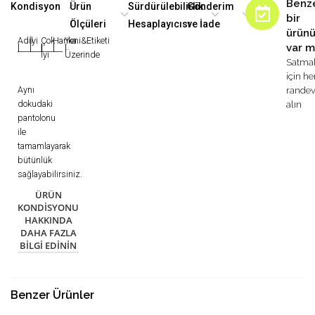
Benz
Kondisyon
Ürün
Sürdürülebilirlik
Gönderim
bir
Ölçüleri
Hesaplayıcısı
ve İade
ürün
Adil
İyi
Çok
Harika
Yeni&Etiketi
var m
|
|
|
|
|
İyi
Üzerinde
Satma
için h
Aynı
rande
dokudaki
alın
pantolonu
ile
tamamlayarak
bütünlük
sağlayabilirsiniz.
ÜRÜN
KONDISYONU
HAKKINDA
DAHA FAZLA
BILGI EDININ
Benzer Ürünler