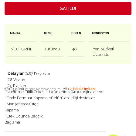
SATILDI
MARKA
RENK
BEDEN
KONDISYON
NOCTURNE
Turuncu
40
Yeni&Etiketi
Üzerinde
Detaylar :
%87 Polyester
%8 Viskon
%5 Elastan
|
📦
1 iş günü
içinde kargoya teslim
💳
12 taksit imkanı
* Nocturne Fitilli Ceket
Ürünlerimiz %100 orijinaldir ve
* Önde Fermuar Kapama
sürdürülebilirliği destekler
* Manşetlerde Çıtçıt
Kapama
* Etek Ucunda Bağcık
Bağlama