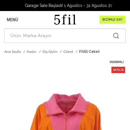
Garage Sale Başladı! 1 Ağustos - 31 Ağustos 2026
MENÜ
BİZİMLE SAT
Ana Sayfa
Kadın
Dış Giyim
Ceket
Fitilli Ceket
İNDIRIMLI
SATILDI