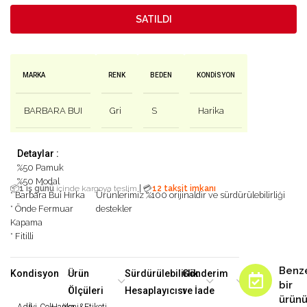
SATILDI
MARKA
RENK
BEDEN
KONDISYON
BARBARA BUI
Gri
S
Harika
Detaylar :
%50 Pamuk
%50 Modal
|
📦
1 iş günü
içinde kargoya teslim
💳
12 taksit imkanı
* Barbara Bui Hırka
Ürünlerimiz %100 orijinaldir ve sürdürülebilirliği
* Önde Fermuar
destekler
Kapama
* Fitilli
Benz
Kondisyon
Ürün
Sürdürülebilirlik
Gönderim
bir
Ölçüleri
Hesaplayıcısı
ve İade
ürün
Adil
İyi
Çok
Harika
Yeni&Etiketi