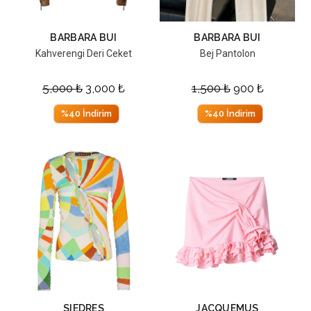
BARBARA BUI
BARBARA BUI
Kahverengi Deri Ceket
Bej Pantolon
5,000
₺
3,000
₺
1,500
₺
900
₺
%40 İndirim
%40 İndirim
SIEDRES
JACQUEMUS