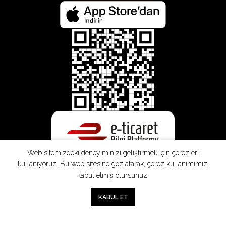
Web sitemizdeki deneyiminizi geliştirmek için çerezleri
kullanıyoruz. Bu web sitesine göz atarak, çerez kullanımımızı
kabul etmiş olursunuz.
0
KABUL ET
Mağaza
Sepet
Hesabım
Mesafeli
Konsinye
Müşteri
Doğrudan
Üyelik
Satış
Sözleşmesi
Aydınlatma
Satış
Sözleşmesi