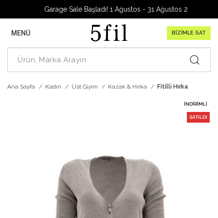
Garage Sale Başladı! 1 Ağustos - 31 Ağustos 2026
MENÜ
BİZİMLE SAT
Ana Sayfa
Kadın
Üst Giyim
Kazak & Hırka
Fitilli Hırka
İNDIRIMLI
SATILDI