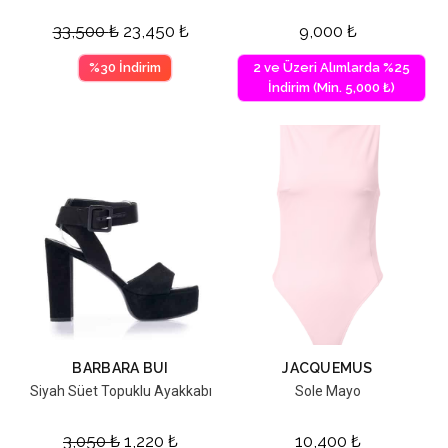
33,500
₺
23,450
₺
9,000
₺
%30 İndirim
2 ve Üzeri Alımlarda %25
İndirim (Min. 5,000 ₺)
BARBARA BUI
JACQUEMUS
Siyah Süet Topuklu Ayakkabı
Sole Mayo
3,050
₺
1,220
₺
10,400
₺