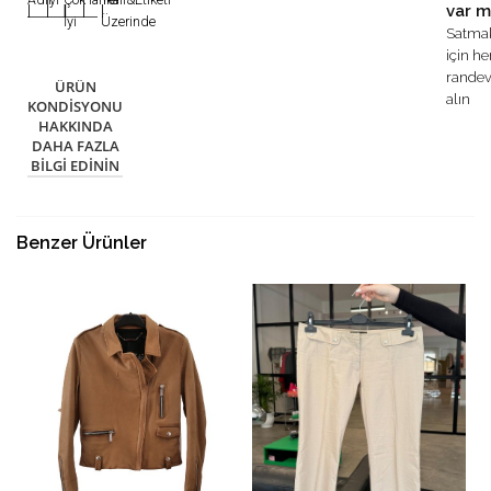
var m
|
|
|
|
|
İyi
Üzerinde
Satma
için h
rande
ÜRÜN
alın
KONDISYONU
HAKKINDA
DAHA FAZLA
BILGI EDININ
Benzer Ürünler