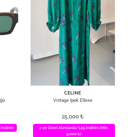
CELINE
üğü
Vintage İpek Elbise
25,000
₺
 İndirim
2 ve Üzeri Alımlarda %25 İndirim (Min.
5,000 ₺)