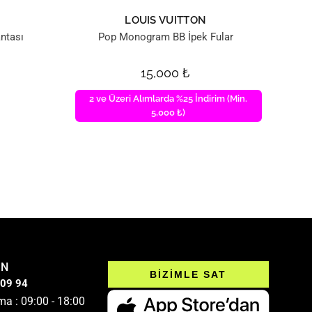
LOUIS VUITTON
ntası
Pop Monogram BB İpek Fular
15,000
₺
2 ve Üzeri Alımlarda %25 İndirim (Min.
5,000 ₺)
IN
BİZİMLE SAT
 09 94
ma : 09:00 - 18:00