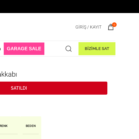
e Başladı! 1 Ağustos - 31 Ağustos 2026
0
GIRIŞ / KAYIT
n
GARAGE SALE
BİZİMLE SAT
akkabı
SATILDI
RENK
BEDEN