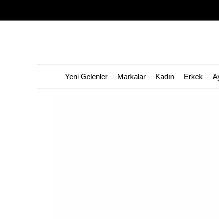
Yeni Gelenler
Markalar
Kadın
Erkek
A
👀 Bu ürünü
307
kişi görüntüledi!