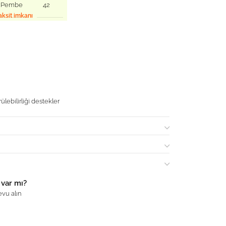
Pembe
42
aksit imkanı
ülebilirliği destekler
 var mı?
vu alın