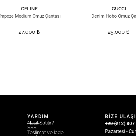
CELINE
GUCCI
Trapeze Medium Omuz Çantası
Denim Hobo Omuz Ça
27,000
₺
25,000
₺
YARDIM
BİZE ULAŞ
Nasıl Satılır?
+90 (212) 807
SSS
Pazartesi - Cu
Teslimat ve İade