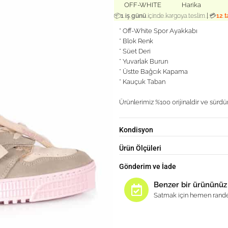
OFF-WHITE
Harika
|
📦
1 iş günü
içinde kargoya teslim
💳
12 t
* Off-White Spor Ayakkabı
* Blok Renk
* Süet Deri
* Yuvarlak Burun
* Üstte Bağcık Kapama
* Kauçuk Taban
Ürünlerimiz %100 orijinaldir ve sürdür
Kondisyon
Ürün Ölçüleri
Gönderim ve İade
Benzer bir ürününüz
Satmak için hemen rande