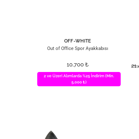
OFF-WHITE
Out of Office Spor Ayakkabısı
10,700
₺
21
2 ve Üzeri Alımlarda %25 İndirim (Min.
5,000 ₺)