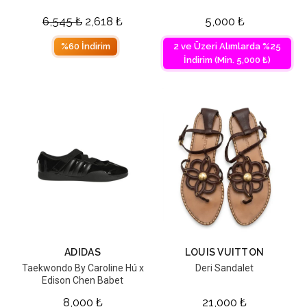
6,545
₺
2,618
₺
5,000
₺
%60 İndirim
2 ve Üzeri Alımlarda %25
İndirim (Min. 5,000 ₺)
ADIDAS
LOUIS VUITTON
Taekwondo By Caroline Hú x
Deri Sandalet
Edison Chen Babet
8,000
₺
21,000
₺