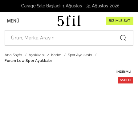
Garage Sale Başladı! 1 Ağustos - 31 Ağustos 2026
MENÜ
BİZİMLE SAT
Ana Sayfa
Ayakkabı
Kadın
Spor Ayakkabı
Forum Low Spor Ayakkabı
İNDIRIMLI
SATILDI