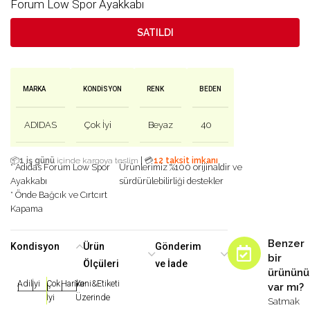
Forum Low Spor Ayakkabı
SATILDI
MARKA
KONDISYON
RENK
BEDEN
ADIDAS
Çok İyi
Beyaz
40
|
📦
1 iş günü
içinde kargoya teslim
💳
12 taksit imkanı
* Adidas Forum Low Spor
Ürünlerimiz %100 orijinaldir ve
Ayakkabı
sürdürülebilirliği destekler
* Önde Bağcık ve Cırtcırt
Kapama
Benzer
Kondisyon
Ürün
Gönderim
bir
Ölçüleri
ve İade
ürününü
Adil
İyi
Çok
Harika
Yeni&Etiketi
var mı?
|
|
|
|
|
İyi
Üzerinde
Satmak