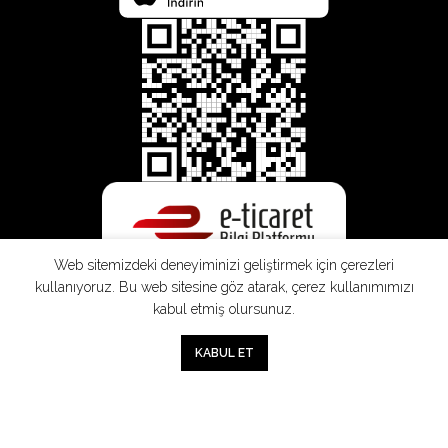
Web sitemizdeki deneyiminizi geliştirmek için çerezleri
kullanıyoruz. Bu web sitesine göz atarak, çerez kullanımımızı
kabul etmiş olursunuz.
0
KABUL ET
Mağaza
Sepet
Hesabım
Mesafeli
Konsinye
Müşteri
Doğrudan
Üyelik
Satış
Sözleşmesi
Aydınlatma
Satış
Sözleşmesi
Sözleşmesi
Metni
Sözleşmesi