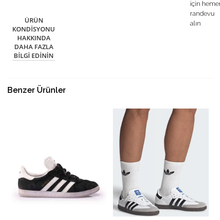
için heme
randevu
ÜRÜN
alın
KONDISYONU
HAKKINDA
DAHA FAZLA
BILGI EDININ
Benzer Ürünler