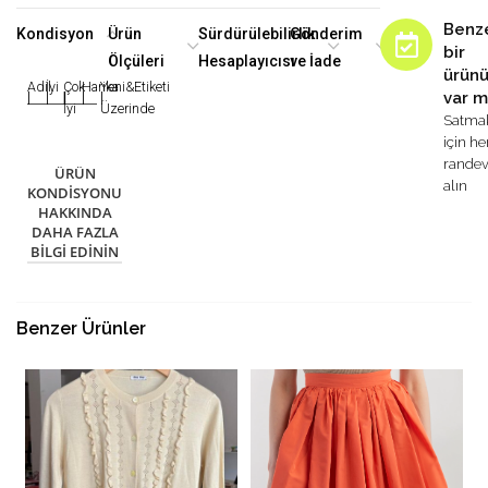
Benz
Kondisyon
Ürün
Sürdürülebilirlik
Gönderim
bir
Ölçüleri
Hesaplayıcısı
ve İade
ürün
Adil
İyi
Çok
Harika
Yeni&Etiketi
var m
|
|
|
|
|
İyi
Üzerinde
Satma
için h
rande
ÜRÜN
alın
KONDISYONU
HAKKINDA
DAHA FAZLA
BILGI EDININ
Benzer Ürünler