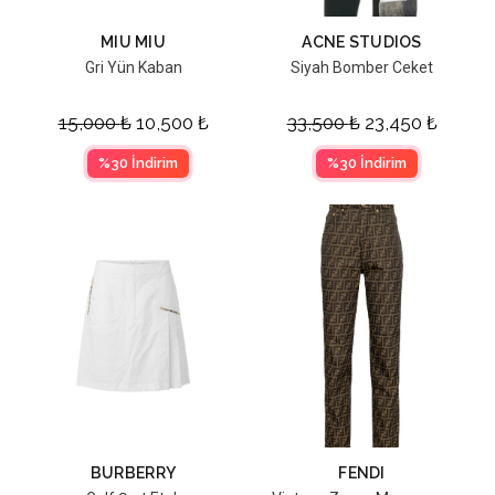
MIU MIU
ACNE STUDIOS
Gri Yün Kaban
Siyah Bomber Ceket
15,000
₺
10,500
₺
33,500
₺
23,450
₺
%30 İndirim
%30 İndirim
BURBERRY
FENDI