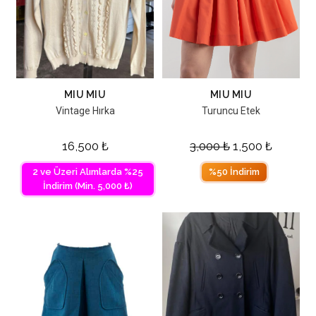
MIU MIU
MIU MIU
Vintage Hırka
Turuncu Etek
16,500
₺
3,000
₺
1,500
₺
2 ve Üzeri Alımlarda %25
%50 İndirim
İndirim (Min. 5,000 ₺)