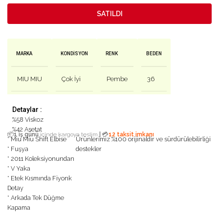
SATILDI
MARKA
KONDISYON
RENK
BEDEN
MIU MIU
Çok İyi
Pembe
36
Detaylar :
%58 Viskoz
%42 Asetat
|
📦
1 iş günü
içinde kargoya teslim
💳
12 taksit imkanı
* Miu Miu Shift Elbise
Ürünlerimiz %100 orijinaldir ve sürdürülebilirliği
* Fuşya
destekler
* 2011 Koleksiyonundan
* V Yaka
* Etek Kısmında Fiyonk
Detay
* Arkada Tek Düğme
Kapama