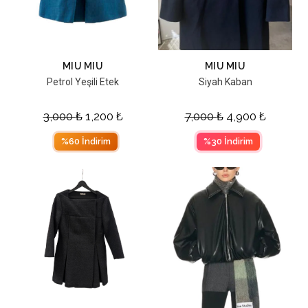
MIU MIU
MIU MIU
Petrol Yeşili Etek
Siyah Kaban
3,000
₺
1,200
₺
7,000
₺
4,900
₺
%60 İndirim
%30 İndirim