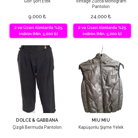
Golf Şort Etek
Vintage Zucca Monogram
Pantolon
9,000
₺
24,000
₺
2 ve Üzeri Alımlarda %25
2 ve Üzeri Alımlarda %25
İndirim (Min. 5,000 ₺)
İndirim (Min. 5,000 ₺)
DOLCE & GABBANA
MIU MIU
Çizgili Bermuda Pantolon
Kapüşonlu Şişme Yelek