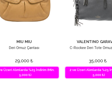
MIU MIU
VALENTINO GARAV
Deri Omuz Çantası
C-Rockee Deri Tote Omuz
29,000
₺
35,000
₺
ve Üzeri Alımlarda %25 İndirim (Min.
2 ve Üzeri Alımlarda %25 İn
5,000 ₺)
5,000 ₺)