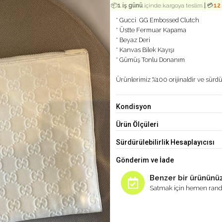
|
📦
1 iş günü
içinde kargoya teslim
💳
12
* Gucci GG Embossed Clutch
* Üstte Fermuar Kapama
* Beyaz Deri
* Kanvas Bilek Kayışı
* Gümüş Tonlu Donanım
Ürünlerimiz %100 orijinaldir ve sürdür
Kondisyon
Ürün Ölçüleri
Sürdürülebilirlik Hesaplayıcısı
Gönderim ve İade
Benzer bir ürününüz
Satmak için hemen rand