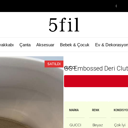
Garage Sale B
yakkabı
Çanta
Aksesuar
Bebek & Çocuk
Ev & Dekorasyo
🛒 Bu ürün
44
kişinin sepetinde!
SATILDI
GG Embossed Deri Clu
GUCCI
MARKA
RENK
KONDISYO
GUCCI
Beyaz
Çok İyi