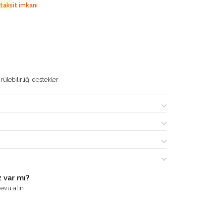
 taksit imkanı
ülebilirliği destekler
 var mı?
evu alın