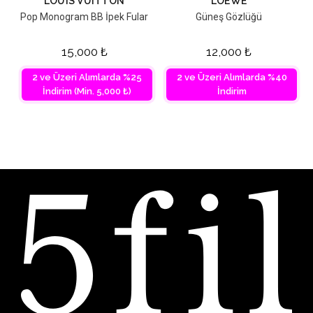
LOUIS VUITTON
LOEWE
Pop Monogram BB İpek Fular
Güneş Gözlüğü
15,000
₺
12,000
₺
2 ve Üzeri Alımlarda %25
2 ve Üzeri Alımlarda %40
İndirim (Min. 5,000 ₺)
İndirim