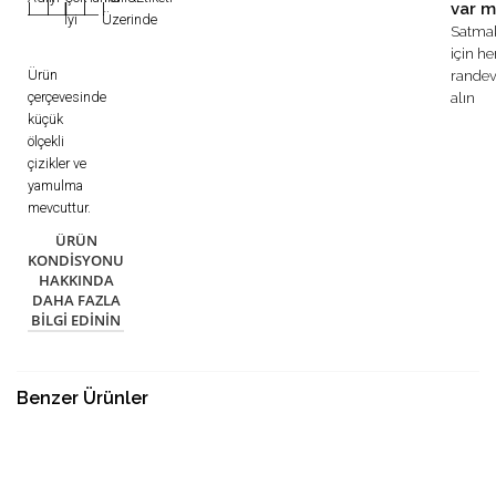
var m
|
|
|
|
|
İyi
Üzerinde
Satma
için h
Ürün
rande
çerçevesinde
alın
küçük
ölçekli
çizikler ve
yamulma
mevcuttur.
ÜRÜN
KONDISYONU
HAKKINDA
DAHA FAZLA
BILGI EDININ
Benzer Ürünler