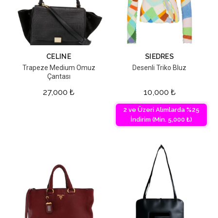
CELINE
SIEDRES
Trapeze Medium Omuz
Desenli Triko Bluz
Çantası
27,000
₺
10,000
₺
2 ve Üzeri Alımlarda %25
İndirim (Min. 5,000 ₺)