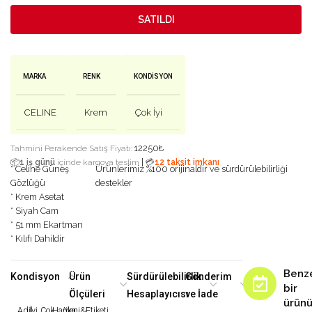
SATILDI
MARKA
RENK
KONDISYON
CELINE
Krem
Çok İyi
12250
₺
Tahmini Perakende Satış Fiyatı:
|
📦
1 iş günü
içinde kargoya teslim
💳
12 taksit imkanı
* Celine Güneş
Ürünlerimiz %100 orijinaldir ve sürdürülebilirliği
Gözlüğü
destekler
* Krem Asetat
* Siyah Cam
* 51 mm Ekartman
* Kılıfı Dahildir
Benz
Kondisyon
Ürün
Sürdürülebilirlik
Gönderim
bir
Ölçüleri
Hesaplayıcısı
ve İade
ürün
Adil
İyi
Çok
Harika
Yeni&Etiketi