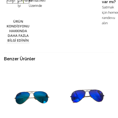
Adil
İyi
Çok
Harika
Yeni&Etiketi
var mı?
|
|
|
|
|
İyi
Üzerinde
Satmak
için heme
randevu
ÜRÜN
alın
KONDISYONU
HAKKINDA
DAHA FAZLA
BILGI EDININ
Benzer Ürünler