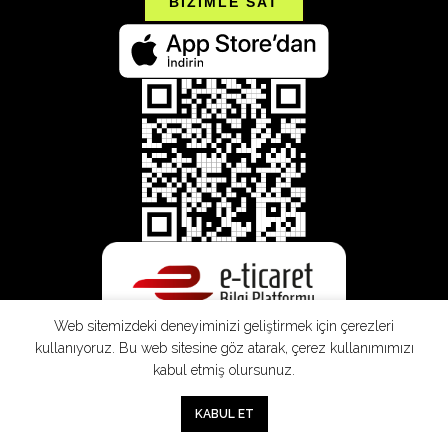
BİZİMLE SAT
Web sitemizdeki deneyiminizi geliştirmek için çerezleri
kullanıyoruz. Bu web sitesine göz atarak, çerez kullanımımızı
kabul etmiş olursunuz.
0
KABUL ET
Mağaza
Sepet
Hesabım
Mesafeli
Konsinye
Müşteri
Doğrudan
Üyelik