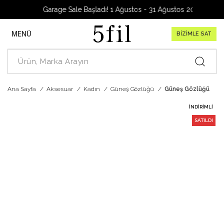
Garage Sale Başladı! 1 Ağustos - 31 Ağustos 2026
MENÜ
BİZİMLE SAT
Ana Sayfa
Aksesuar
Kadın
Güneş Gözlüğü
Güneş Gözlüğü
İNDIRIMLI
SATILDI