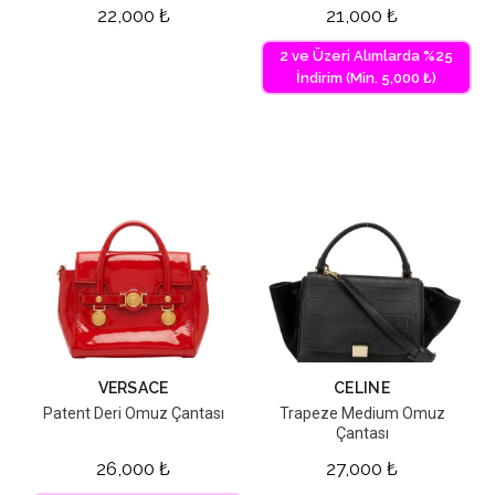
22,000
₺
21,000
₺
2 ve Üzeri Alımlarda %25
İndirim (Min. 5,000 ₺)
VERSACE
CELINE
Patent Deri Omuz Çantası
Trapeze Medium Omuz
Çantası
26,000
₺
27,000
₺