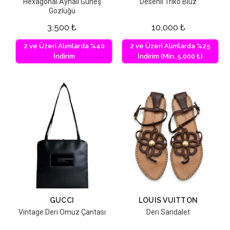
Hexagonal Aynalı Güneş
Desenli Triko Bluz
Gözlüğü
3,500
₺
10,000
₺
2 ve Üzeri Alımlarda %40
2 ve Üzeri Alımlarda %25
İndirim
İndirim (Min. 5,000 ₺)
GUCCI
LOUIS VUITTON
Vintage Deri Omuz Çantası
Deri Sandalet