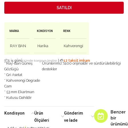
SATILDI
MARKA
KONDISYON
RENK
RAY BAN
Harika
Kahverengi
|
📦
1 iş günü
içinde kargoya teslim
💳
12 taksit imkanı
* Ray-Ban Güneş
Ürünlerimiz %100 orijinaldir ve sürdürülebilirliği
Gözlüğü
destekler
* Gri Asetat
* Kahverengi Degrade
Cam
* 53 mm Ekartman
* Kutusu Dahildir
Benzer
Kondisyon
Ürün
Gönderim
bir
Ölçüleri
ve İade
ürününü