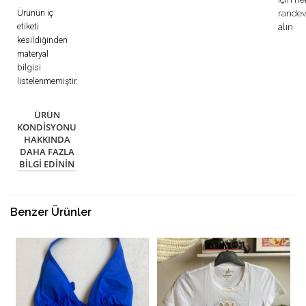
Ürünün iç
rande
etiketi
alın
kesildiğinden
materyal
bilgisi
listelenmemiştir.
ÜRÜN
KONDISYONU
HAKKINDA
DAHA FAZLA
BILGI EDININ
Benzer Ürünler