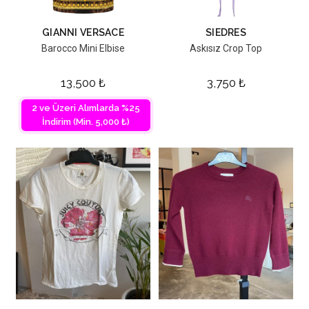
GIANNI VERSACE
SIEDRES
Barocco Mini Elbise
Askısız Crop Top
13,500
₺
3,750
₺
2 ve Üzeri Alımlarda %25
İndirim (Min. 5,000 ₺)