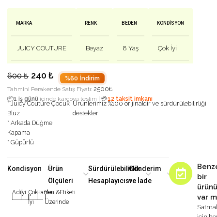
MARKA
RENK
BEDEN
KONDISYON
JUICY COUTURE
Beyaz
8 Yaş
Çok İyi
240
₺
600
₺
%60 İndirim
2500
₺
Tahmini Perakende Satış Fiyatı:
|
📦
1 iş günü
içinde kargoya teslim
💳
12 taksit imkanı
* Juicy Couture Çocuk
Ürünlerimiz %100 orijinaldir ve sürdürülebilirliği
Bluz
destekler
* Arkada Düğme
Kapama
* Güpürlü
Benz
Kondisyon
Ürün
Sürdürülebilirlik
Gönderim
bir
Ölçüleri
Hesaplayıcısı
ve İade
ürün
Adil
İyi
Çok
Harika
Yeni&Etiketi
var m
|
|
|
|
|
İyi
Üzerinde
Satma
için h