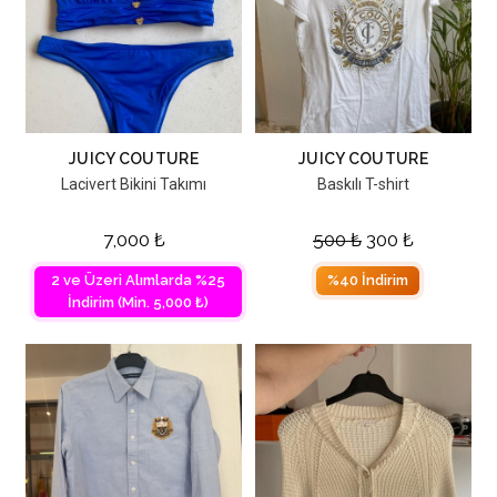
JUICY COUTURE
JUICY COUTURE
Lacivert Bikini Takımı
Baskılı T-shirt
7,000
₺
500
₺
300
₺
2 ve Üzeri Alımlarda %25
%40 İndirim
İndirim (Min. 5,000 ₺)