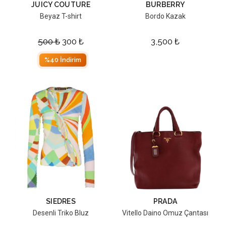
JUICY COUTURE
BURBERRY
Beyaz T-shirt
Bordo Kazak
500
₺
300
₺
3,500
₺
%40 İndirim
SIEDRES
PRADA
Desenli Triko Bluz
Vitello Daino Omuz Çantası