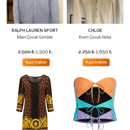
RALPH LAUREN SPORT
CHLOE
Mavi Çocuk Gömlek
Krem Çocuk Hırka
2,500
₺
1,500
₺
2,750
₺
1,650
₺
%40 İndirim
%40 İndirim