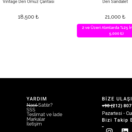
Vintage Deri Omuz Çantası
Deri Sandalet
18,500
₺
21,000
₺
2 ve Üzeri Alımlarda %25 İn
5,000 ₺)
YARDIM
BİZE ULAŞ
Nasıl Satılır?
+90 (212) 807
SSS
Pazartesi - Cu
Teslimat ve İade
Markalar
Bizi Takip 
İletişim