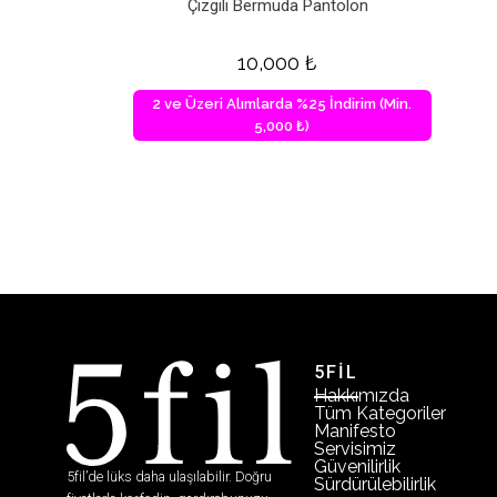
Çizgili Bermuda Pantolon
10,000
₺
2 ve Üzeri Alımlarda %25 İndirim (Min.
5,000 ₺)
5FİL
Hakkımızda
Tüm Kategoriler
Manifesto
Servisimiz
Güvenilirlik
5fil’de lüks daha ulaşılabilir. Doğru
Sürdürülebilirlik