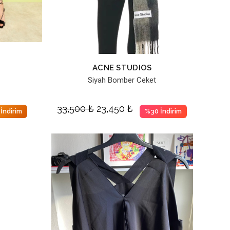
ACNE STUDIOS
Siyah Bomber Ceket
33,500
₺
23,450
₺
İndirim
%30 İndirim