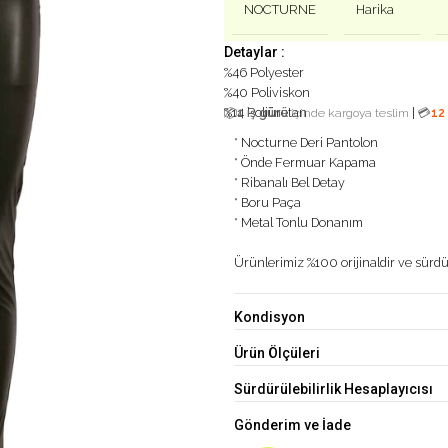
NOCTURNE
Harika
Detaylar :
%46 Polyester
%40 Poliviskon
%14 Poliüretan
|
📦
1 iş günü
içinde kargoya teslim
💳
12
* Nocturne Deri Pantolon
* Önde Fermuar Kapama
* Ribanalı Bel Detay
* Boru Paça
* Metal Tonlu Donanım
Ürünlerimiz %100 orijinaldir ve sürdür
Kondisyon
Ürün Ölçüleri
Sürdürülebilirlik Hesaplayıcısı
Gönderim ve İade