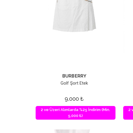
BURBERRY
Golf Şort Etek
9,000
₺
2 ve Üzeri Alımlarda %25 İndirim (Min.
2 
5,000 ₺)