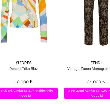
SIEDRES
FENDI
Desenli Triko Bluz
Vintage Zucca Monogram
10,000
₺
24,000
₺
ve Üzeri Alımlarda %25 İndirim (Min.
2 ve Üzeri Alımlarda %25 İn
5,000 ₺)
5,000 ₺)