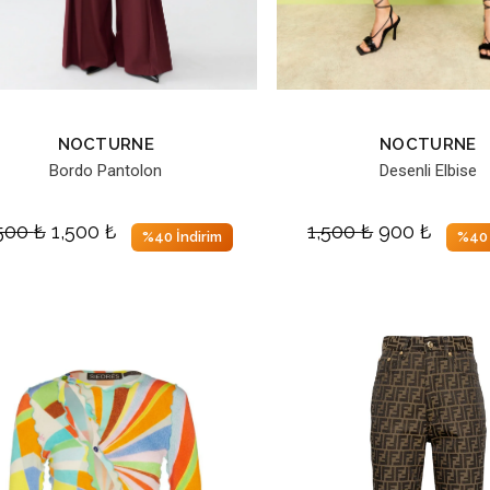
NOCTURNE
NOCTURNE
Bordo Pantolon
Desenli Elbise
,500
₺
1,500
₺
1,500
₺
900
₺
%40 İndirim
%40 