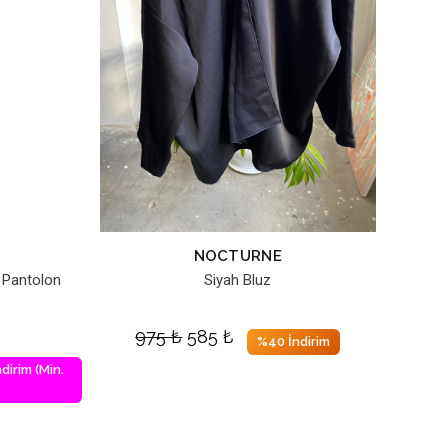
NOCTURNE
 Pantolon
Siyah Bluz
975
₺
585
₺
%40 İndirim
dirim (Min.