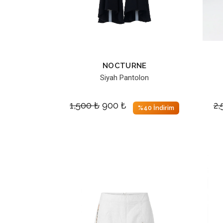
NOCTURNE
Siyah Pantolon
1,500
₺
900
₺
2
%40 İndirim