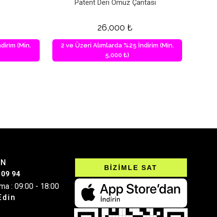
Patent Deri Omuz Çantası
26,000
₺
dirim (Min.
2 ve Üzeri Alımlarda %25 İndirim (Min.
5,000 ₺)
IN
BİZİMLE SAT
 09 94
ma : 09:00 - 18:00
Edin