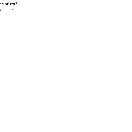
 var mı?
evu alın