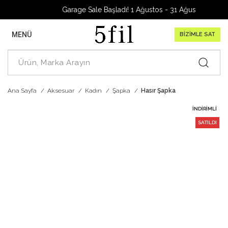
Garage Sale Başladı! 1 Ağustos - 31 Ağustos 2026
MENÜ
BİZİMLE SAT
Ana Sayfa
Aksesuar
Kadın
Şapka
Hasır Şapka
İNDIRIMLI
SATILDI