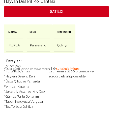
Hayvan Desenli Kol Çantası
SATILDI
MARKA
RENK
KONDISYON
FURLA
Kahverengi
Çok İyi
Detaylar :
%100 Deri
|
📦
1 iş günü
içinde kargoya teslim
💳
12 taksit imkanı
* Furla Kol Çantası
Ürünlerimiz %100 orijinaldir ve
* Hayvan Desenli Deri
sürdürülebilirliği destekler
* Üstte Çıtçıt ve Yanlarda
Fermuar Kapama
* Jakarlı İç Astar ve İki İç Cep
* Gümüş Tonlu Donanım
* Taban Koruyucu Vurgular
* Toz Torbası Dahildir