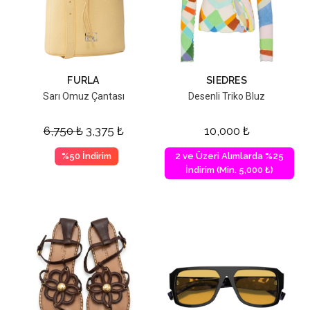
FURLA
SIEDRES
Sarı Omuz Çantası
Desenli Triko Bluz
6,750
₺
3,375
₺
10,000
₺
%50 İndirim
2 ve Üzeri Alımlarda %25
İndirim (Min. 5,000 ₺)