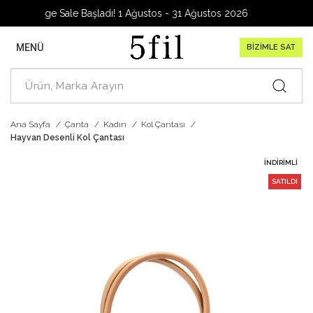
Garage Sale Başladı! 1 Ağustos - 31 Ağustos 2026
MENÜ
BİZİMLE SAT
Ana Sayfa
Çanta
Kadın
Kol Çantası
Hayvan Desenli Kol Çantası
İNDIRIMLI
SATILDI