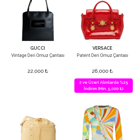
GUCCI
VERSACE
Vintage Deri Omuz Çantası
Patent Deri Omuz Çantası
22,000
₺
26,000
₺
2 ve Üzeri Alımlarda %25
İndirim (Min. 5,000 ₺)