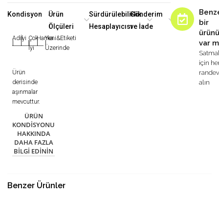
Benz
Kondisyon
Ürün
Sürdürülebilirlik
Gönderim
bir
Ölçüleri
Hesaplayıcısı
ve İade
ürün
Adil
İyi
Çok
Harika
Yeni&Etiketi
var m
|
|
|
|
|
İyi
Üzerinde
Satma
için h
Ürün
rande
derisinde
alın
aşınmalar
mevcuttur.
ÜRÜN
KONDISYONU
HAKKINDA
DAHA FAZLA
BILGI EDININ
Benzer Ürünler