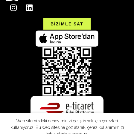
BİZİMLE SAT
Web sitemizdeki deneyiminizi geliştirmek için çerezleri
kullanıyoruz. Bu web sitesine göz atarak, çerez kullanımımızı