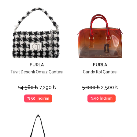
FURLA
FURLA
Tüvit Desenli Omuz Çantası
Candy Kol Çantası
14,580
₺
7,290
₺
5,000
₺
2,500
₺
%50 İndirim
%50 İndirim