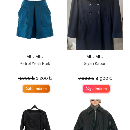
MIU MIU
MIU MIU
Petrol Yeşili Etek
Siyah Kaban
3,000
₺
1,200
₺
7,000
₺
4,900
₺
%60 İndirim
%30 İndirim