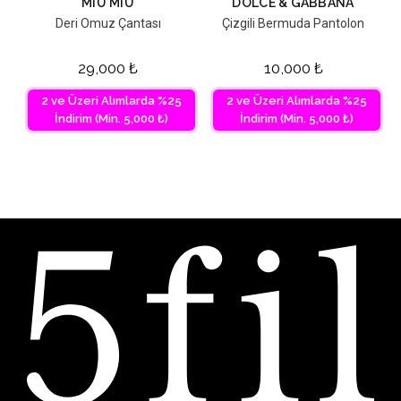
MIU MIU
DOLCE & GABBANA
Deri Omuz Çantası
Çizgili Bermuda Pantolon
29,000
₺
10,000
₺
2 ve Üzeri Alımlarda %25
2 ve Üzeri Alımlarda %25
İndirim (Min. 5,000 ₺)
İndirim (Min. 5,000 ₺)