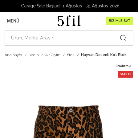
Garage Sale Başladı! 1 Ağustos - 31 Ağustos 2026
MENÜ
BİZİMLE SAT
Ana Sayfa
Kadın
Alt Giyim
Etek
Hayvan Desenli Kot Etek
İNDIRIMLI
SATILDI