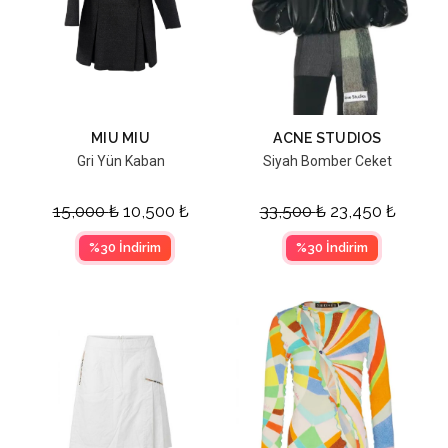
MIU MIU
ACNE STUDIOS
Gri Yün Kaban
Siyah Bomber Ceket
15,000
₺
10,500
₺
33,500
₺
23,450
₺
%30 İndirim
%30 İndirim