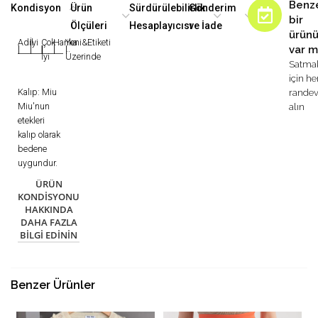
Benz
Kondisyon
Ürün
Sürdürülebilirlik
Gönderim
bir
Ölçüleri
Hesaplayıcısı
ve İade
ürün
Adil
İyi
Çok
Harika
Yeni&Etiketi
var m
|
|
|
|
|
İyi
Üzerinde
Satma
için h
Kalıp: Miu
rande
Miu'nun
alın
etekleri
kalıp olarak
bedene
uygundur.
ÜRÜN
KONDISYONU
HAKKINDA
DAHA FAZLA
BILGI EDININ
Benzer Ürünler