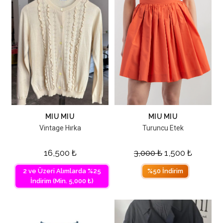
MIU MIU
MIU MIU
Vintage Hırka
Turuncu Etek
16,500
₺
3,000
₺
1,500
₺
2 ve Üzeri Alımlarda %25
%50 İndirim
İndirim (Min. 5,000 ₺)