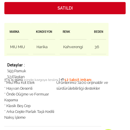
SATILDI
MARKA
KONDISYON
RENK
BEDEN
MIU MIU
Harika
Kahverengi
36
Detaylar :
%93 Pamuk
%3 Elastan
|
📦
1 iş günü
içinde kargoya teslim
💳
12 taksit imkanı
* Miu Miu Kot Etek
Ürünlerimiz %100 orijinaldir ve
* Hayvan Desenli
sürdürülebilirliği destekler
* Önde Düğme ve Fermuar
Kapama
* Klasik Beş Cep
* Arka Cepte Parlak Taşlı Kedili
Nakış İşleme