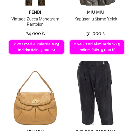
FENDI
MIU MIU
Vintage Zucca Monogram
Kapüşonlu Şişme Yelek
Pantolon
24,000
₺
31,000
₺
2 ve Üzeri Alımlarda %25
2 ve Üzeri Alımlarda %25
İndirim (Min. 5,000 ₺)
İndirim (Min. 5,000 ₺)