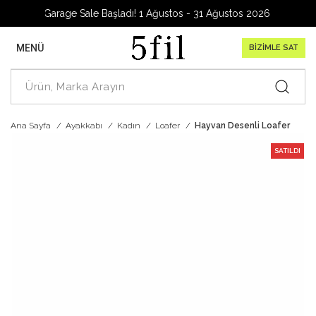
Garage Sale Başladı! 1 Ağustos - 31 Ağustos 2026
MENÜ
BİZİMLE SAT
Ana Sayfa
Ayakkabı
Kadın
Loafer
Hayvan Desenli Loafer
SATILDI