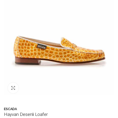
Büyütmek için tıklayın
🛒 Bu ürün
42
kişinin sepetinde!
💛 F
ESCADA
Hayvan Desenli Loafer