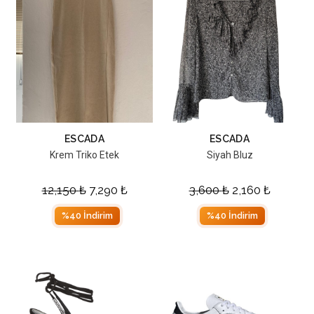
ESCADA
ESCADA
Krem Triko Etek
Siyah Bluz
12,150
₺
7,290
₺
3,600
₺
2,160
₺
%40 İndirim
%40 İndirim