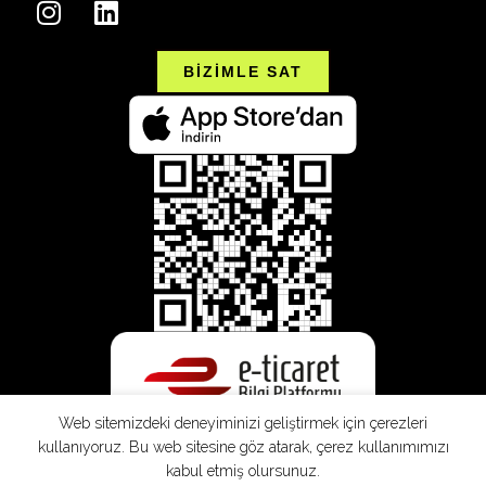
BİZİMLE SAT
Web sitemizdeki deneyiminizi geliştirmek için çerezleri
kullanıyoruz. Bu web sitesine göz atarak, çerez kullanımımızı
kabul etmiş olursunuz.