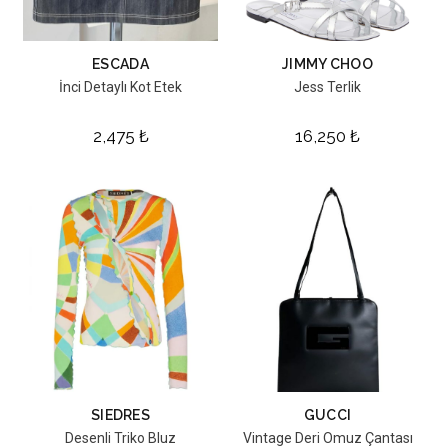
ESCADA
JIMMY CHOO
İnci Detaylı Kot Etek
Jess Terlik
2,475
₺
16,250
₺
SIEDRES
GUCCI
Desenli Triko Bluz
Vintage Deri Omuz Çantası