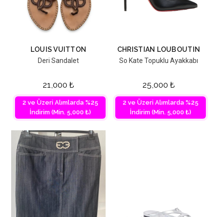
LOUIS VUITTON
CHRISTIAN LOUBOUTIN
Deri Sandalet
So Kate Topuklu Ayakkabı
21,000
₺
25,000
₺
2 ve Üzeri Alımlarda %25
2 ve Üzeri Alımlarda %25
İndirim (Min. 5,000 ₺)
İndirim (Min. 5,000 ₺)