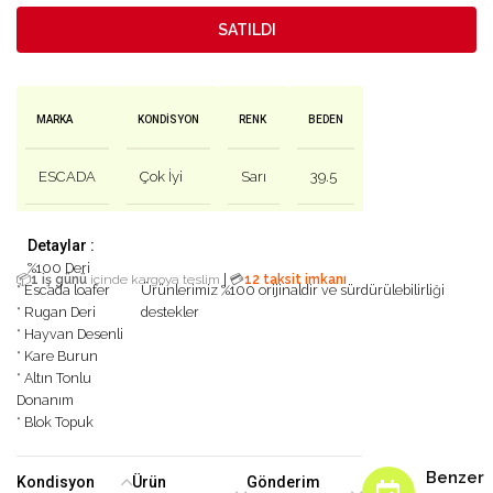
SATILDI
MARKA
KONDISYON
RENK
BEDEN
ESCADA
Çok İyi
Sarı
39.5
Detaylar :
%100 Deri
|
📦
1 iş günü
içinde kargoya teslim
💳
12 taksit imkanı
* Escada loafer
Ürünlerimiz %100 orijinaldir ve sürdürülebilirliği
* Rugan Deri
destekler
* Hayvan Desenli
* Kare Burun
* Altın Tonlu
Donanım
* Blok Topuk
Benzer
Kondisyon
Ürün
Gönderim