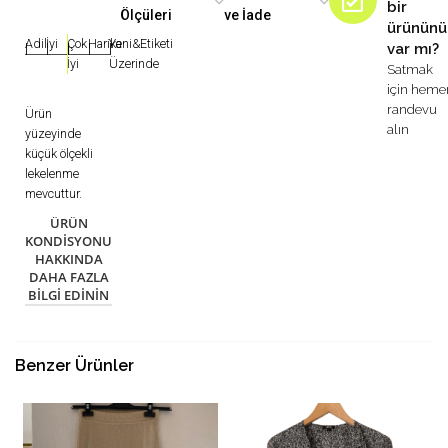
bir
Ölçüleri
ve İade
ürününü
Adil
İyi
Çok
Harika
Yeni&Etiketi
var mı?
|
|
|
|
|
İyi
Üzerinde
Satmak
için heme
randevu
Ürün
alın
yüzeyinde
küçük ölçekli
lekelenme
mevcuttur.
ÜRÜN
KONDISYONU
HAKKINDA
DAHA FAZLA
BILGI EDININ
Benzer Ürünler