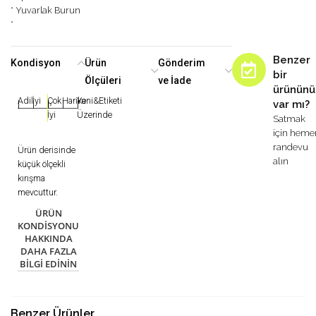
* Yuvarlak Burun
*
Benzer
Kondisyon
Ürün
Gönderim
bir
Ölçüleri
ve İade
ürününü
Adil
İyi
Çok
Harika
Yeni&Etiketi
var mı?
|
|
|
|
|
İyi
Üzerinde
Satmak
için heme
randevu
Ürün derisinde
alın
küçük ölçekli
kırışma
mevcuttur.
ÜRÜN
KONDISYONU
HAKKINDA
DAHA FAZLA
BILGI EDININ
Benzer Ürünler