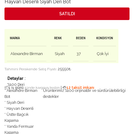
Hayvan Desenli Siyah Deri Bot
SATILDI
MARKA
RENK
BEDEN
KONDISYON
Alexandre Birman
Siyah
37
Çok İyi
25550
₺
Tahmini Perakende Satış Fiyatı:
Detaylar :
%100 Deri
|
📦
1 iş günü
içinde kargoya teslim
💳
12 taksit imkanı
* Alexandre Birman
Ürünlerimiz %100 orijinaldir ve sürdürülebilirliği
Bot
destekler
* Siyah Deri
* Hayvan Desenli
* Üstte Bağcık
Kapama
* Yanda Fermuar
Kapama