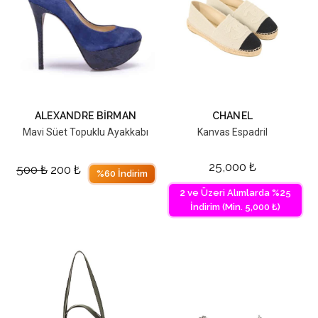
ALEXANDRE BIRMAN
CHANEL
Mavi Süet Topuklu Ayakkabı
Kanvas Espadril
25,000
₺
500
₺
200
₺
%60 İndirim
2 ve Üzeri Alımlarda %25
İndirim (Min. 5,000 ₺)