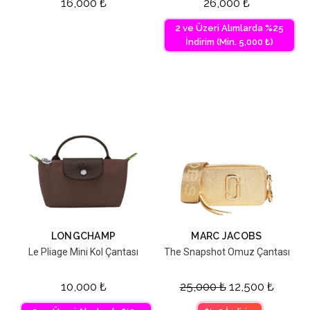
16,000
₺
26,000
₺
2 ve Üzeri Alımlarda %25
İndirim (Min. 5,000 ₺)
LONGCHAMP
MARC JACOBS
Le Pliage Mini Kol Çantası
The Snapshot Omuz Çantası
10,000
₺
25,000
₺
12,500
₺