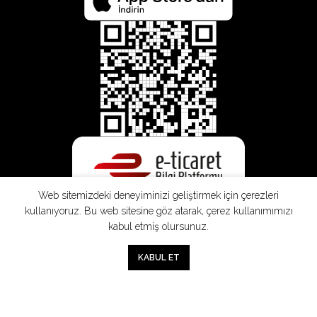
Web sitemizdeki deneyiminizi geliştirmek için çerezleri
kullanıyoruz. Bu web sitesine göz atarak, çerez kullanımımızı
kabul etmiş olursunuz.
SEPETE EKLE
0
KABUL ET
Mağaza
Sepet
Hesabım
Mesafeli
Konsinye
Müşteri
Doğrudan
Üyelik
Satış
Sözleşmesi
Aydınlatma
Satış
Sözleşmesi
Sözleşmesi
Metni
Sözleşmesi