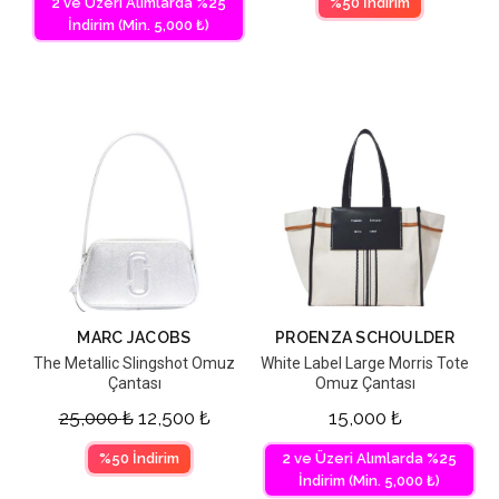
2 ve Üzeri Alımlarda %25
%50 İndirim
İndirim (Min. 5,000 ₺)
MARC JACOBS
PROENZA SCHOULDER
The Metallic Slingshot Omuz
White Label Large Morris Tote
Çantası
Omuz Çantası
25,000
₺
12,500
₺
15,000
₺
%50 İndirim
2 ve Üzeri Alımlarda %25
İndirim (Min. 5,000 ₺)