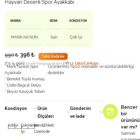
Hayvan Desenli Spor Ayakkabı
MARKA
RENK
KONDISYON
MARK NASON
Sarı
Çok İyi
396
₺
990
₺
%60 İndirim
|
📦
1 iş günü
içinde kargoya teslim
💳
12 taksit imkanı
* Mark Nason Spor
Ürünlerimiz %100 orijinaldir ve sürdürülebilirliği
Ayakkabı
destekler
* Benekli Tüylü Kumaş
* Üstte Bağcık Detay
* Beyaz Kauçuk Taban
Benzer
Kondisyon
Ürün
Gönderim
bir
Ölçüleri
ve İade
ürününü
Adil
İyi
Çok
Harika
Yeni&Etiketi
var mı?
|
|
|
|
|
İyi
Üzerinde
Satmak
için heme