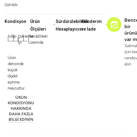
Dahildir
Benz
Kondisyon
Ürün
Sürdürülebilirlik
Gönderim
bir
Ölçüleri
Hesaplayıcısı
ve İade
ürün
Adil
İyi
Çok
Harika
Yeni&Etiketi
var m
|
|
|
|
|
İyi
Üzerinde
Satma
için h
Ürün
rande
derisinde
alın
küçük
ölçekli
aşınma
mevcuttur.
ÜRÜN
KONDISYONU
HAKKINDA
DAHA FAZLA
BILGI EDININ