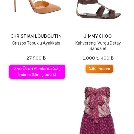
CHRISTIAN LOUBOUTIN
JIMMY CHOO
Crissos Topuklu Ayakkabı
Kahverengi Vurgu Detay
Sandalet
27,500
₺
1,000
₺
400
₺
2 ve Üzeri Alımlarda %25
%60 İndirim
İndirim (Min. 5,000 ₺)