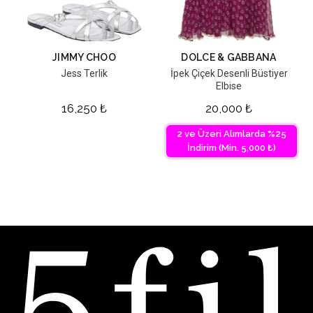
JIMMY CHOO
DOLCE & GABBANA
Jess Terlik
İpek Çiçek Desenli Büstiyer
Elbise
16,250
₺
20,000
₺
2 ve Üzeri Alımlarda %25
İndirim (Min. 5,000 ₺)