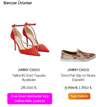
Benzer Ürünler
JIMMY CHOO
JIMMY CHOO
Talika 85 Süet Topuklu
Demi Flat Slip on Skate
Ayakkabı
Espadril
28,000
₺
3,700
₺
1,850
₺
2 ve Üzeri Alımlarda %25
%50 İndirim
İndirim (Min. 5,000 ₺)