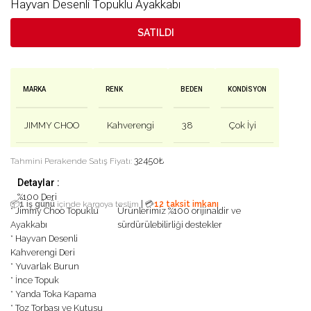
Hayvan Desenli Topuklu Ayakkabı
SATILDI
MARKA
RENK
BEDEN
KONDISYON
JIMMY CHOO
Kahverengi
38
Çok İyi
32450
₺
Tahmini Perakende Satış Fiyatı:
Detaylar :
%100 Deri
|
📦
1 iş günü
içinde kargoya teslim
💳
12 taksit imkanı
* Jimmy Choo Topuklu
Ürünlerimiz %100 orijinaldir ve
Ayakkabı
sürdürülebilirliği destekler
* Hayvan Desenli
Kahverengi Deri
* Yuvarlak Burun
* İnce Topuk
* Yanda Toka Kapama
* Toz Torbası ve Kutusu