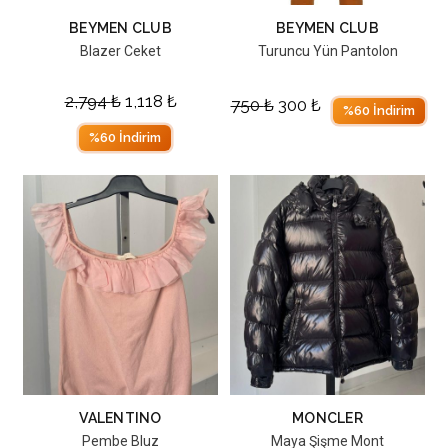
BEYMEN CLUB
BEYMEN CLUB
Blazer Ceket
Turuncu Yün Pantolon
2,794
₺
1,118
₺
750
₺
300
₺
%60 İndirim
%60 İndirim
VALENTINO
MONCLER
Pembe Bluz
Maya Şişme Mont