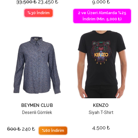
33,500
₺
23,450
₺
9,000
₺
%30 İndirim
2 ve Üzeri Alımlarda %25
İndirim (Min. 5,000 ₺)
BEYMEN CLUB
KENZO
Desenli Gömlek
Siyah T-Shirt
4,500
₺
600
₺
240
₺
%60 İndirim