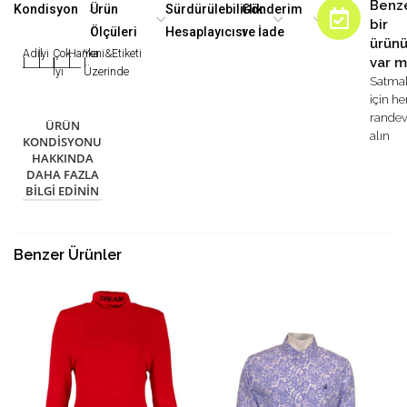
Benz
Kondisyon
Ürün
Sürdürülebilirlik
Gönderim
bir
Ölçüleri
Hesaplayıcısı
ve İade
ürün
Adil
İyi
Çok
Harika
Yeni&Etiketi
var m
|
|
|
|
|
İyi
Üzerinde
Satma
için h
rande
ÜRÜN
alın
KONDISYONU
HAKKINDA
DAHA FAZLA
BILGI EDININ
Benzer Ürünler