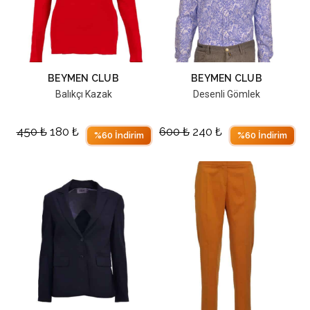
BEYMEN CLUB
BEYMEN CLUB
Balıkçı Kazak
Desenli Gömlek
450
₺
180
₺
600
₺
240
₺
%60 İndirim
%60 İndirim