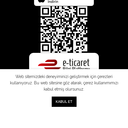
Web sitemizdeki deneyiminizi geliştirmek için çerezleri
kullanıyoruz. Bu web sitesine göz atarak, çerez kullanımımızı
kabul etmiş olursunuz.
0
KABUL ET
Mağaza
Sepet
Hesabım
Mesafeli
Konsinye
Müşteri
Doğrudan
Üyelik
Satış
Sözleşmesi
Aydınlatma
Satış
Sözleşmesi
Sözleşmesi
Metni
Sözleşmesi