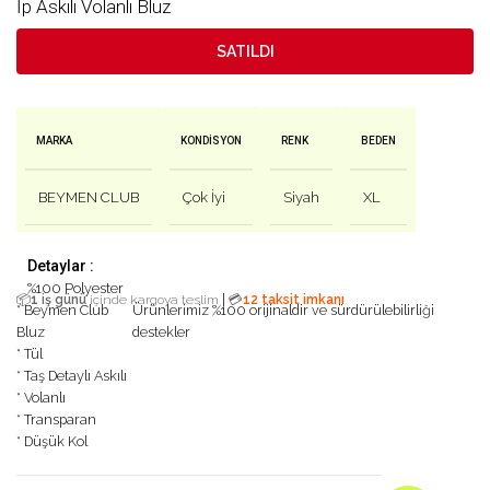
İp Askılı Volanlı Bluz
SATILDI
MARKA
KONDISYON
RENK
BEDEN
BEYMEN CLUB
Çok İyi
Siyah
XL
Detaylar :
%100 Polyester
|
📦
1 iş günü
içinde kargoya teslim
💳
12 taksit imkanı
* Beymen Club
Ürünlerimiz %100 orijinaldir ve sürdürülebilirliği
Bluz
destekler
* Tül
* Taş Detaylı Askılı
* Volanlı
* Transparan
* Düşük Kol