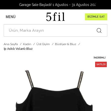
Garage Sale Başladı! 1 Ağustos - 31 Ağustos 2026
MENÜ
BİZİMLE SAT
Ana Sayfa
Kadın
Üst Giyim
Büstiyer & Bluz
İp Askılı Volanlı Bluz
İNDIRIMLI
SATILDI