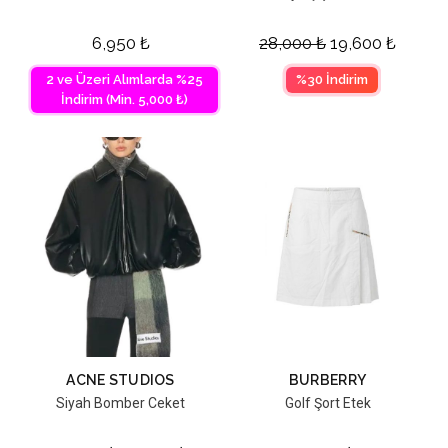
6,950
₺
28,000
₺
19,600
₺
2 ve Üzeri Alımlarda %25
%30 İndirim
İndirim (Min. 5,000 ₺)
ACNE STUDIOS
BURBERRY
Siyah Bomber Ceket
Golf Şort Etek