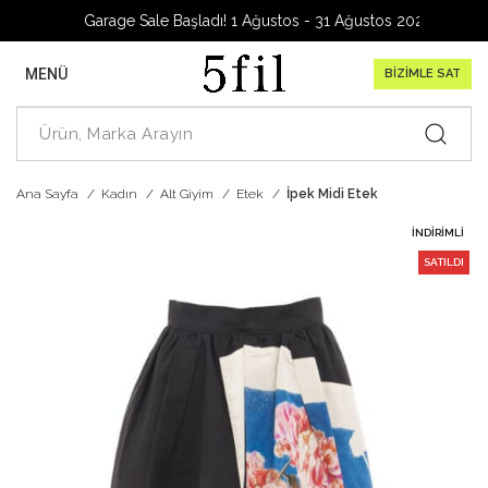
Garage Sale Başladı! 1 Ağustos - 31 Ağustos 2026
MENÜ
BİZİMLE SAT
Ana Sayfa
Kadın
Alt Giyim
Etek
İpek Midi Etek
İNDIRIMLI
SATILDI