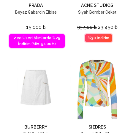
PRADA
ACNE STUDIOS
Beyaz Gabardin Elbise
Siyah Bomber Ceket
15,000
₺
33,500
₺
23,450
₺
2 ve Üzeri Alımlarda %25
%30 İndirim
İndirim (Min. 5,000 ₺)
BURBERRY
SIEDRES