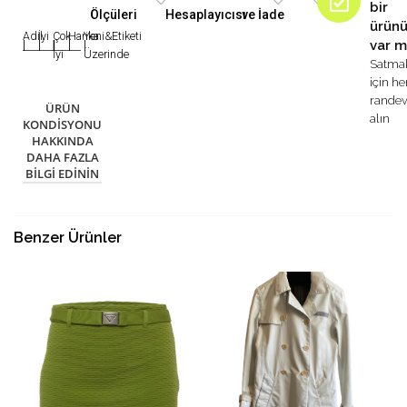
bir
Ölçüleri
Hesaplayıcısı
ve İade
ürün
Adil
İyi
Çok
Harika
Yeni&Etiketi
var m
|
|
|
|
|
İyi
Üzerinde
Satma
için h
rande
ÜRÜN
alın
KONDISYONU
HAKKINDA
DAHA FAZLA
BILGI EDININ
Benzer Ürünler