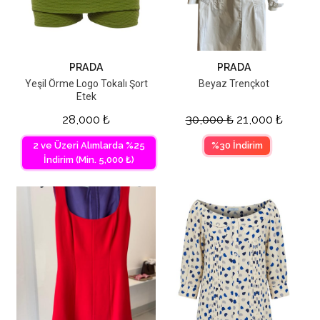
PRADA
PRADA
Yeşil Örme Logo Tokalı Şort
Beyaz Trençkot
Etek
28,000
₺
30,000
₺
21,000
₺
2 ve Üzeri Alımlarda %25
%30 İndirim
İndirim (Min. 5,000 ₺)