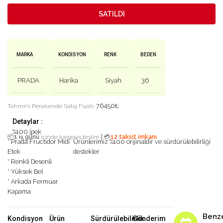
SATILDI
MARKA
KONDISYON
RENK
BEDEN
PRADA
Harika
Siyah
36
76450
₺
Tahmini Perakende Satış Fiyatı:
Detaylar :
%100 İpek
|
📦
1 iş günü
içinde kargoya teslim
💳
12 taksit imkanı
* Prada Fructidor Midi
Ürünlerimiz %100 orijinaldir ve sürdürülebilirliği
Etek
destekler
* Renkli Desenli
* Yüksek Bel
* Arkada Fermuar
Kapama
Benz
Kondisyon
Ürün
Sürdürülebilirlik
Gönderim