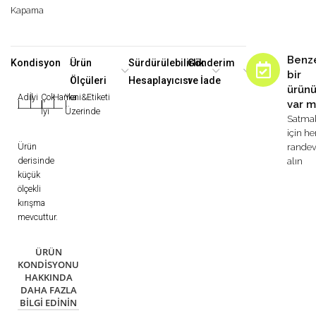
Kapama
Benz
Kondisyon
Ürün
Sürdürülebilirlik
Gönderim
bir
Ölçüleri
Hesaplayıcısı
ve İade
ürün
Adil
İyi
Çok
Harika
Yeni&Etiketi
var m
|
|
|
|
|
İyi
Üzerinde
Satma
için h
Ürün
rande
derisinde
alın
küçük
ölçekli
kırışma
mevcuttur.
ÜRÜN
KONDISYONU
HAKKINDA
DAHA FAZLA
BILGI EDININ