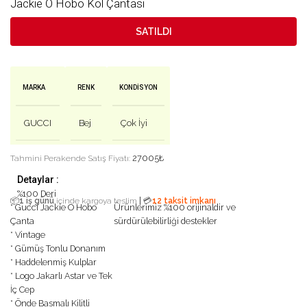
Jackie O Hobo Kol Çantası
SATILDI
MARKA
RENK
KONDISYON
GUCCI
Bej
Çok İyi
27005
₺
Tahmini Perakende Satış Fiyatı:
Detaylar :
%100 Deri
|
📦
1 iş günü
içinde kargoya teslim
💳
12 taksit imkanı
* Gucci Jackie O Hobo
Ürünlerimiz %100 orijinaldir ve
Çanta
sürdürülebilirliği destekler
* Vintage
* Gümüş Tonlu Donanım
* Haddelenmiş Kulplar
* Logo Jakarlı Astar ve Tek
İç Cep
* Önde Basmalı Kilitli