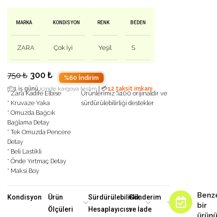
MARKA
KONDISYON
RENK
BEDEN
ZARA
Çok İyi
Yeşil
S
300
₺
750
₺
%60 İndirim
|
📦
1 iş günü
içinde kargoya teslim
💳
12 taksit imkanı
* Zara Kadife Elbise
Ürünlerimiz %100 orijinaldir ve
* Kruvaze Yaka
sürdürülebilirliği destekler
* Omuzda Bağcık
Bağlama Detay
* Tek Omuzda Pencere
Detay
* Beli Lastikli
* Önde Yırtmaç Detay
* Maksi Boy
Benz
Kondisyon
Ürün
Sürdürülebilirlik
Gönderim
bir
Ölçüleri
Hesaplayıcısı
ve İade
ürün