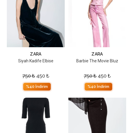
ZARA
ZARA
Siyah Kadife Elbise
Barbie The Movie Bluz
750
₺
450
₺
750
₺
450
₺
%40 İndirim
%40 İndirim