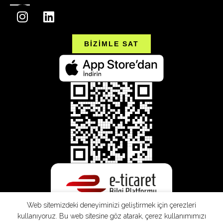
BİZİMLE SAT
Web sitemizdeki deneyiminizi geliştirmek için çerezleri
kullanıyoruz. Bu web sitesine göz atarak, çerez kullanımımızı