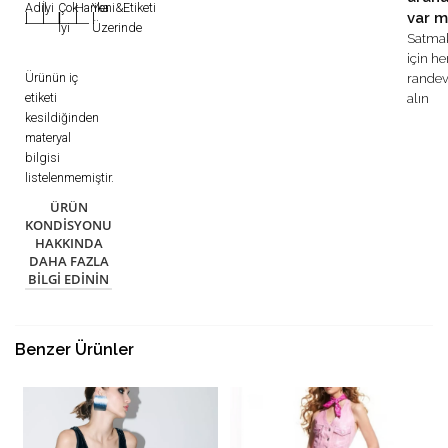
Adil
İyi
Çok
Harika
Yeni&Etiketi
var m
|
|
|
|
|
İyi
Üzerinde
Satma
için h
Ürünün iç
rande
etiketi
alın
kesildiğinden
materyal
bilgisi
listelenmemiştir.
ÜRÜN
KONDISYONU
HAKKINDA
DAHA FAZLA
BILGI EDININ
Benzer Ürünler