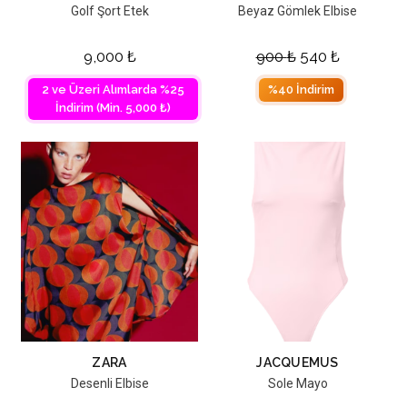
Golf Şort Etek
Beyaz Gömlek Elbise
9,000
₺
900
₺
540
₺
2 ve Üzeri Alımlarda %25
%40 İndirim
İndirim (Min. 5,000 ₺)
ZARA
JACQUEMUS
Desenli Elbise
Sole Mayo