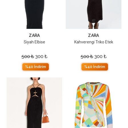
ZARA
ZARA
Siyah Elbise
Kahverengi Triko Etek
500
₺
300
₺
500
₺
300
₺
%40 İndirim
%40 İndirim