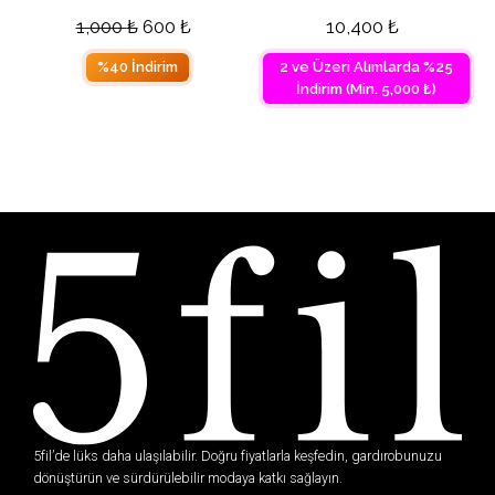
1,000
₺
600
₺
10,400
₺
%40 İndirim
2 ve Üzeri Alımlarda %25
İndirim (Min. 5,000 ₺)
5fil’de lüks daha ulaşılabilir. Doğru fiyatlarla keşfedin, gardırobunuzu
dönüştürün ve sürdürülebilir modaya katkı sağlayın.