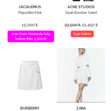
JACQUEMUS
ACNE STUDIOS
Playa Mini Etek
Siyah Bomber Ceket
15,000
₺
33,500
₺
23,450
₺
2 ve Üzeri Alımlarda %25
%30 İndirim
İndirim (Min. 5,000 ₺)
BURBERRY
ZARA