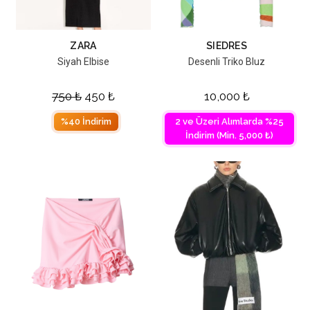
ZARA
SIEDRES
Siyah Elbise
Desenli Triko Bluz
750
₺
450
₺
10,000
₺
%40 İndirim
2 ve Üzeri Alımlarda %25
İndirim (Min. 5,000 ₺)