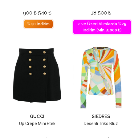
900
₺
540
₺
18,500
₺
%40 İndirim
2 ve Üzeri Alımlarda %25
İndirim (Min. 5,000 ₺)
GUCCI
SIEDRES
Up Crepe Mini Etek
Desenli Triko Bluz