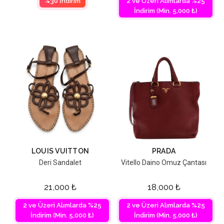
%30 İndirim
2 ve Üzeri Alımlarda %25
İndirim (Min. 5,000 ₺)
LOUIS VUITTON
PRADA
Deri Sandalet
Vitello Daino Omuz Çantası
21,000
₺
18,000
₺
2 ve Üzeri Alımlarda %25
2 ve Üzeri Alımlarda %25
İndirim (Min. 5,000 ₺)
İndirim (Min. 5,000 ₺)