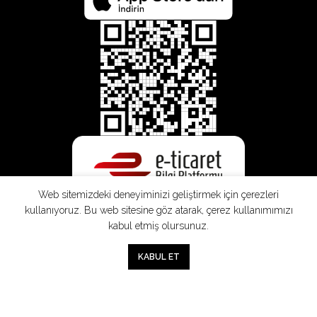
Web sitemizdeki deneyiminizi geliştirmek için çerezleri
kullanıyoruz. Bu web sitesine göz atarak, çerez kullanımımızı
kabul etmiş olursunuz.
0
KABUL ET
Mağaza
Sepet
Hesabım
Mesafeli
Konsinye
Müşteri
Doğrudan
Üyelik
Satış
Sözleşmesi
Aydınlatma
Satış
Sözleşmesi
Sözleşmesi
Metni
Sözleşmesi