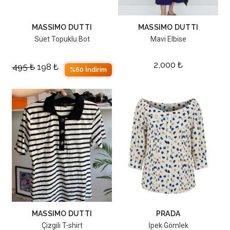
MASSIMO DUTTI
MASSIMO DUTTI
Süet Topuklu Bot
Mavi Elbise
2,000
₺
495
₺
198
₺
%60 İndirim
MASSIMO DUTTI
PRADA
Çizgili T-shirt
İpek Gömlek