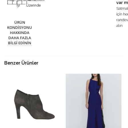
var m
|
|
|
|
|
İyi
Üzerinde
Satma
için h
rande
ÜRÜN
alın
KONDISYONU
HAKKINDA
DAHA FAZLA
BILGI EDININ
Benzer Ürünler