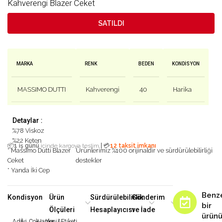
Kahverengi Blazer Ceket
SATILDI
MARKA
RENK
BEDEN
KONDISYON
MASSIMO DUTTI
Kahverengi
40
Harika
Detaylar :
%78 Viskoz
%22 Keten
|
📦
1 iş günü
içinde kargoya teslim
💳
12 taksit imkanı
* Massimo Dutti Blazer
Ürünlerimiz %100 orijinaldir ve sürdürülebilirliği
Ceket
destekler
* Yanda İki Cep
Benz
Kondisyon
Ürün
Sürdürülebilirlik
Gönderim
bir
Ölçüleri
Hesaplayıcısı
ve İade
ürün
Adil
İyi
Çok
Harika
Yeni&Etiketi