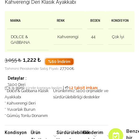
Kahverengi Deri Klasik Ayakkabı
MARKA
RENK
BEDEN
KONDISYON
DOLCE &
Kahverengi
44
Çok İyi
GABBANA
1,222
₺
3,055
₺
%60 İndirim
27700
₺
Tahmini Perakende Satış Fiyatı:
Detaylar :
%100 Deri
|
📦
1 iş günü
içinde kargoya teslim
💳
12 taksit imkanı
* Dolce & Gabbana Klasik
Ürünlerimiz %100 orijinaldir ve
Ayakkabı
sürdürülebilirliği destekler
* Kahverengi Deri
* Yuvarlak Burun
* Gümüş Tonlu Donanım
Benz
Kondisyon
Ürün
Sürdürülebilirlik
Gönderim
bir