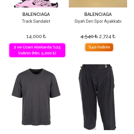
BALENCIAGA
BALENCIAGA
Track Sandalet
Siyah Deri Spor Ayakkabı
14,000
₺
4,540
₺
2,724
₺
2 ve Üzeri Alımlarda %25
%40 İndirim
İndirim (Min. 5,000 ₺)