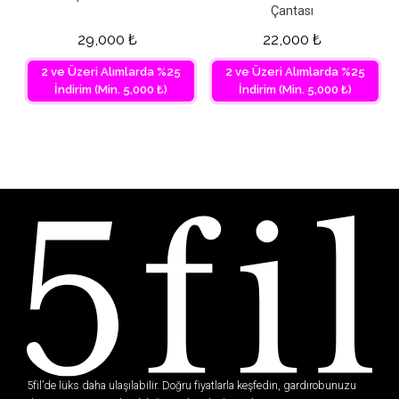
Çantası
29,000
₺
22,000
₺
2 ve Üzeri Alımlarda %25
2 ve Üzeri Alımlarda %25
İndirim (Min. 5,000 ₺)
İndirim (Min. 5,000 ₺)
5fil’de lüks daha ulaşılabilir. Doğru fiyatlarla keşfedin, gardırobunuzu