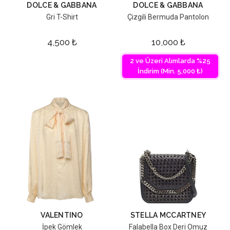
DOLCE & GABBANA
DOLCE & GABBANA
Gri T-Shirt
Çizgili Bermuda Pantolon
4,500
₺
10,000
₺
2 ve Üzeri Alımlarda %25
İndirim (Min. 5,000 ₺)
VALENTINO
STELLA MCCARTNEY
İpek Gömlek
Falabella Box Deri Omuz