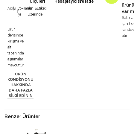
Ölçüleri
Hesaplayıcısı
ve İade
ürün
Adil
İyi
Çok
Harika
Yeni&Etiketi
var m
|
|
|
|
|
İyi
Üzerinde
Satma
için h
Ürün
rande
derisinde
alın
kırışma ve
alt
tabanında
aşınmalar
mevcuttur.
ÜRÜN
KONDISYONU
HAKKINDA
DAHA FAZLA
BILGI EDININ
Benzer Ürünler