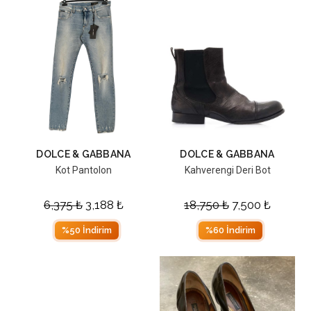
DOLCE & GABBANA
DOLCE & GABBANA
Kot Pantolon
Kahverengi Deri Bot
6,375
₺
3,188
₺
18,750
₺
7,500
₺
%50 İndirim
%60 İndirim