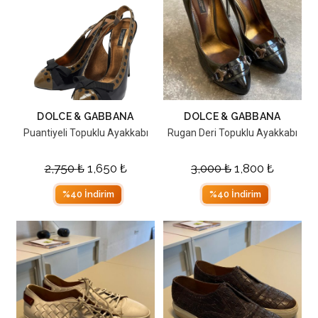
DOLCE & GABBANA
DOLCE & GABBANA
Puantiyeli Topuklu Ayakkabı
Rugan Deri Topuklu Ayakkabı
2,750
₺
1,650
₺
3,000
₺
1,800
₺
%40 İndirim
%40 İndirim