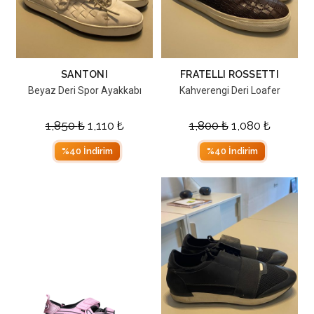
SANTONI
FRATELLI ROSSETTI
Beyaz Deri Spor Ayakkabı
Kahverengi Deri Loafer
1,850
₺
1,110
₺
1,800
₺
1,080
₺
%40 İndirim
%40 İndirim