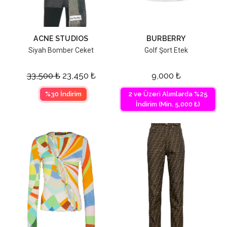
ACNE STUDIOS
BURBERRY
Siyah Bomber Ceket
Golf Şort Etek
33,500
₺
23,450
₺
9,000
₺
%30 İndirim
2 ve Üzeri Alımlarda %25
İndirim (Min. 5,000 ₺)