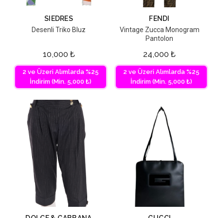
SIEDRES
FENDI
Desenli Triko Bluz
Vintage Zucca Monogram
Pantolon
10,000
₺
24,000
₺
2 ve Üzeri Alımlarda %25
2 ve Üzeri Alımlarda %25
İndirim (Min. 5,000 ₺)
İndirim (Min. 5,000 ₺)
DOLCE & GABBANA
GUCCI