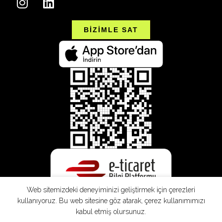
BİZİMLE SAT
Web sitemizdeki deneyiminizi geliştirmek için çerezleri
kullanıyoruz. Bu web sitesine göz atarak, çerez kullanımımızı
kabul etmiş olursunuz.