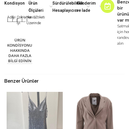
Benz
Kondisyon
Ürün
Sürdürülebilirlik
Gönderim
bir
Ölçüleri
Hesaplayıcısı
ve İade
ürün
Adil
İyi
Çok
Harika
Yeni&Etiketi
var m
|
|
|
|
|
İyi
Üzerinde
Satma
için h
rande
ÜRÜN
alın
KONDISYONU
HAKKINDA
DAHA FAZLA
BILGI EDININ
Benzer Ürünler