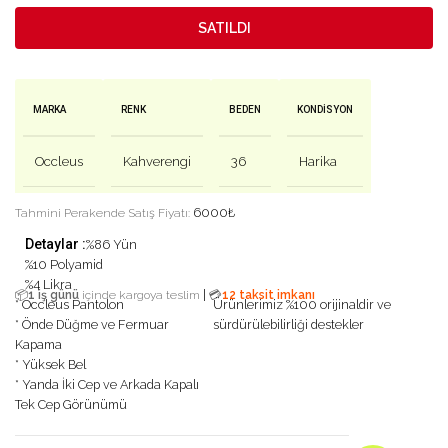
SATILDI
MARKA
RENK
BEDEN
KONDISYON
Occleus
Kahverengi
36
Harika
6000
₺
Tahmini Perakende Satış Fiyatı:
Detaylar :
%86 Yün
%10 Polyamid
%4 Likra
|
📦
1 iş günü
içinde kargoya teslim
💳
12 taksit imkanı
* Occleus Pantolon
Ürünlerimiz %100 orijinaldir ve
* Önde Düğme ve Fermuar
sürdürülebilirliği destekler
Kapama
* Yüksek Bel
* Yanda İki Cep ve Arkada Kapalı
Tek Cep Görünümü