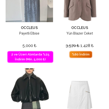
OCCLEUS
OCCLEUS
Payetli Elbise
Yün Blazer Ceket
5,000
₺
3,570
₺
1,428
₺
2 ve Üzeri Alımlarda %25
%60 İndirim
İndirim (Min. 5,000 ₺)