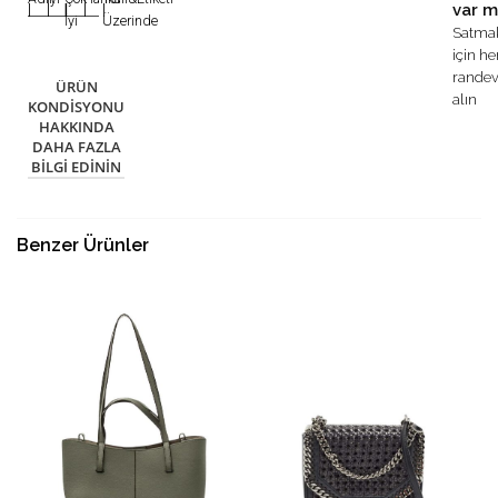
var m
|
|
|
|
|
İyi
Üzerinde
Satma
için h
rande
ÜRÜN
alın
KONDISYONU
HAKKINDA
DAHA FAZLA
BILGI EDININ
Benzer Ürünler