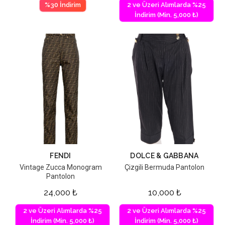
%30 İndirim
2 ve Üzeri Alımlarda %25
İndirim (Min. 5,000 ₺)
FENDI
DOLCE & GABBANA
Vintage Zucca Monogram
Çizgili Bermuda Pantolon
Pantolon
24,000
₺
10,000
₺
2 ve Üzeri Alımlarda %25
2 ve Üzeri Alımlarda %25
İndirim (Min. 5,000 ₺)
İndirim (Min. 5,000 ₺)