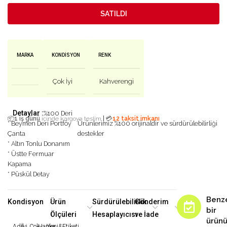
SATILDI
MARKA
KONDISYON
RENK
Çok İyi
Kahverengi
Detaylar :
%100 Deri
|
📦
1 iş günü
içinde kargoya teslim
💳
12 taksit imkanı
* Beymen Deri Portföy
Ürünlerimiz %100 orijinaldir ve sürdürülebilirliği
Çanta
destekler
* Altın Tonlu Donanım
* Üstte Fermuar
Kapama
* Püskül Detay
Benz
Kondisyon
Ürün
Sürdürülebilirlik
Gönderim
bir
Ölçüleri
Hesaplayıcısı
ve İade
ürün
Adil
İyi
Çok
Harika
Yeni&Etiketi