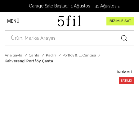
Garage Sale Başladı! 1 Ağustos - 31 Ağustos 2026
MENÜ
BİZİMLE SAT
Ana Sayfa
Çanta
Kadın
Portföy & El Çantası
Kahverengi Portföy Çanta
İNDIRIMLI
SATILDI