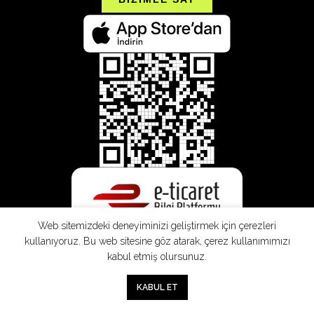
Web sitemizdeki deneyiminizi geliştirmek için çerezleri
kullanıyoruz. Bu web sitesine göz atarak, çerez kullanımımızı
kabul etmiş olursunuz.
0
KABUL ET
Mağaza
Sepet
Hesabım
Mesafeli
Konsinye
Müşteri
Doğrudan
Üyelik