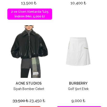
13,500
₺
10,400
₺
2 ve Üzeri Alımlarda %25
İndirim (Min. 5,000 ₺)
ACNE STUDIOS
BURBERRY
Siyah Bomber Ceket
Golf Şort Etek
33,500
₺
23,450
₺
9,000
₺