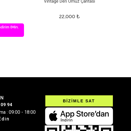
Vintage Deri Omuz Çantası
22,000
₺
dirim (Min.
IN
BİZİMLE SAT
 09 94
ma : 09:00 - 18:00
Edin