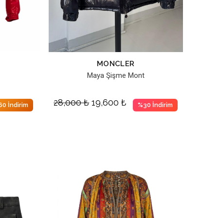
MONCLER
Maya Şişme Mont
28,000
₺
19,600
₺
0 İndirim
%30 İndirim