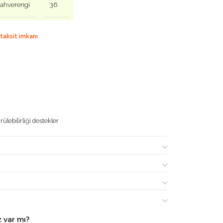
ahverengi
36
 taksit imkanı
ülebilirliği destekler
 var mı?