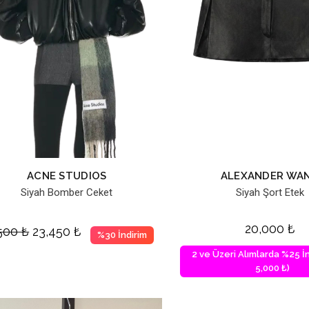
ACNE STUDIOS
ALEXANDER WA
Siyah Bomber Ceket
Siyah Şort Etek
20,000
₺
,500
₺
23,450
₺
%30 İndirim
2 ve Üzeri Alımlarda %25 İn
5,000 ₺)