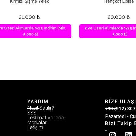
Kırmızı Şişme Yelek
Trençkot Elbise
21,000
₺
20,000
₺
ve Üzeri Alımlarda %25 İndirim (Min.
2 ve Üzeri Alımlarda %25 İn
5,000 ₺)
5,000 ₺)
YARDIM
BİZE ULAŞ
Nasıl Satılır?
+90 (212) 807
SSS
Pazartesi - Cu
Teslimat ve İade
Markalar
Bizi Takip 
İletişim