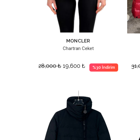
MONCLER
Chartran Ceket
28,000
₺
19,600
₺
31
%30 İndirim