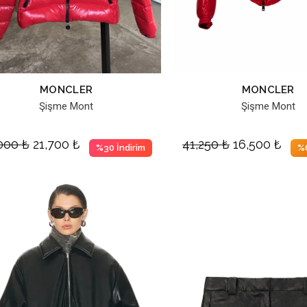
MONCLER
MONCLER
Şişme Mont
Şişme Mont
,000
₺
21,700
₺
41,250
₺
16,500
₺
%30 İndirim
%6