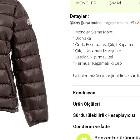
MONCLER
Çok İyi
K
Detaylar :
%100 Polyamid
|
📦
1 iş günü
içinde kargoya teslim
💳
12
* Moncler Şişme Mont
* Dik Yaka
* Önde Fermuar ve Çıtçıt Kapama
* Çıtçıt Kapamalı Manşetler
* Lastik Sıkıştırmalı Bel
* Fermuar Kapamalı İki Cep
Ürünlerimiz %100 orijinaldir ve sürdür
Kondisyon
Ürün Ölçüleri
Sürdürülebilirlik Hesaplayıcısı
Gönderim ve İade
Benzer bir ürününüz