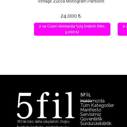
Vintage Zucca Monogram Pantolon
24,000
₺
2 ve Üzeri Alımlarda %25 İndirim (Min.
2 
5,000 ₺)
5FİL
Hakkımızda
Tüm Kategoriler
Manifesto
Servisimiz
Güvenilirlik
5fil’de lüks daha ulaşılabilir. Doğru
Sürdürülebilirlik