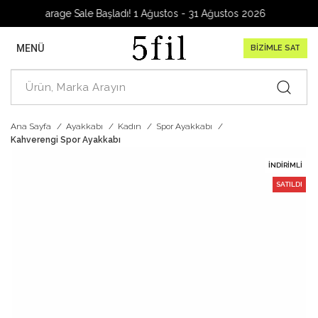
Garage Sale Başladı! 1 Ağustos - 31 Ağustos 2026
MENÜ
BİZİMLE SAT
Ana Sayfa
Ayakkabı
Kadın
Spor Ayakkabı
Kahverengi Spor Ayakkabı
İNDIRIMLI
SATILDI