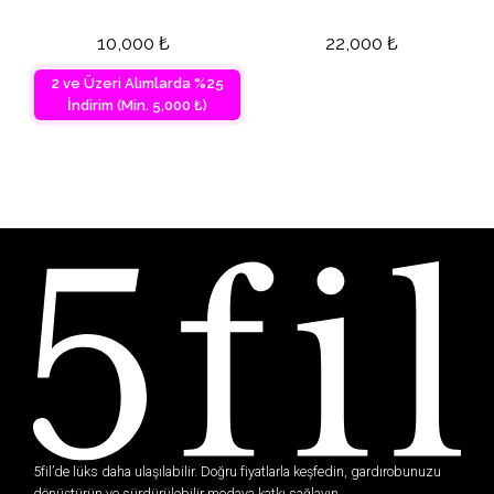
10,000
₺
22,000
₺
2 ve Üzeri Alımlarda %25
İndirim (Min. 5,000 ₺)
5fil’de lüks daha ulaşılabilir. Doğru fiyatlarla keşfedin, gardırobunuzu
dönüştürün ve sürdürülebilir modaya katkı sağlayın.