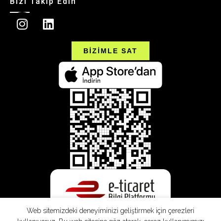
Bizi Takip Edin
BİZİMLE SAT
Web sitemizdeki deneyiminizi geliştirmek için çerezleri