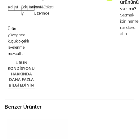
ürününü
Adil
İyi
Çok
Harika
Yeni&Etiketi
var mı?
|
|
|
|
|
İyi
Üzerinde
Satmak
için heme
randevu
Ürün
alın
yüzeyinde
küçük ölçekli
lekelenme
mevcuttur.
ÜRÜN
KONDISYONU
HAKKINDA
DAHA FAZLA
BILGI EDININ
Benzer Ürünler