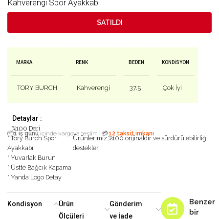
Kahverengi Spor Ayakkabı
SATILDI
MARKA
RENK
BEDEN
KONDISYON
TORY BURCH
Kahverengi
37.5
Çok İyi
Detaylar :
%100 Deri
|
📦
1 iş günü
içinde kargoya teslim
💳
12 taksit imkanı
* Tory Burch Spor
Ürünlerimiz %100 orijinaldir ve sürdürülebilirliği
Ayakkabı
destekler
* Yuvarlak Burun
* Üstte Bağcık Kapama
* Yanda Logo Detay
Benzer
Kondisyon
Ürün
Gönderim
bir
Ölçüleri
ve İade