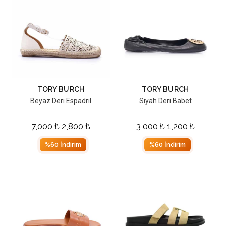
TORY BURCH
TORY BURCH
Beyaz Deri Espadril
Siyah Deri Babet
7,000
₺
2,800
₺
3,000
₺
1,200
₺
%60 İndirim
%60 İndirim