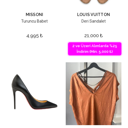
MISSONI
LOUIS VUITTON
Turuncu Babet
Deri Sandalet
4,995
₺
21,000
₺
2 ve Üzeri Alımlarda %25
İndirim (Min. 5,000 ₺)