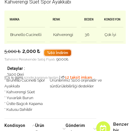
Kahverengi Süet Spor Ayakkabı
MARKA
RENK
BEDEN
KONDISYON
Brunello Cucinelli
Kahverengi
36
Çok İyi
2,000
₺
5,000
₺
%60 İndirim
9000
₺
Tahmini Perakende Satış Fiyatı:
Detaylar :
%100 Deri
|
📦
1 iş günü
içinde kargoya teslim
💳
12 taksit imkanı
* Brunello Cucinelli Spor
Ürünlerimiz %100 orijinaldir ve
Ayakkabı
sürdürülebilirliği destekler
* Kahverengi Süet
* Yuvarlak Burun
* Üstte Bağcık Kapama
* Kutusu Dahildir
Benzer
Kondisyon
Ürün
Gönderim
bir