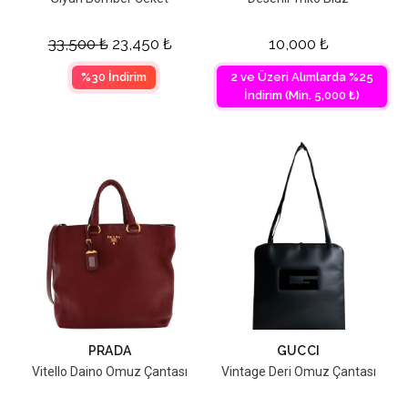
33,500
₺
23,450
₺
10,000
₺
%30 İndirim
2 ve Üzeri Alımlarda %25
İndirim (Min. 5,000 ₺)
PRADA
GUCCI
Vitello Daino Omuz Çantası
Vintage Deri Omuz Çantası