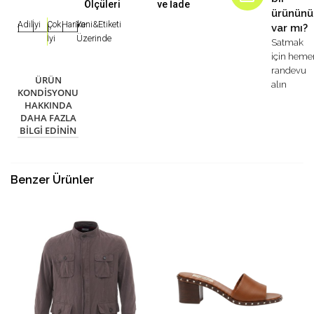
Ölçüleri
ve İade
ürününü
Adil
İyi
Çok
Harika
Yeni&Etiketi
var mı?
|
|
|
|
|
İyi
Üzerinde
Satmak
için heme
randevu
ÜRÜN
alın
KONDISYONU
HAKKINDA
DAHA FAZLA
BILGI EDININ
Benzer Ürünler