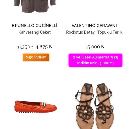
BRUNELLO CUCINELLI
VALENTINO GARAVANI
Kahverengi Ceket
Rockstud Detaylı Topuklu Terlik
9,350
₺
4,675
₺
15,000
₺
%50 İndirim
2 ve Üzeri Alımlarda %25
İndirim (Min. 5,000 ₺)