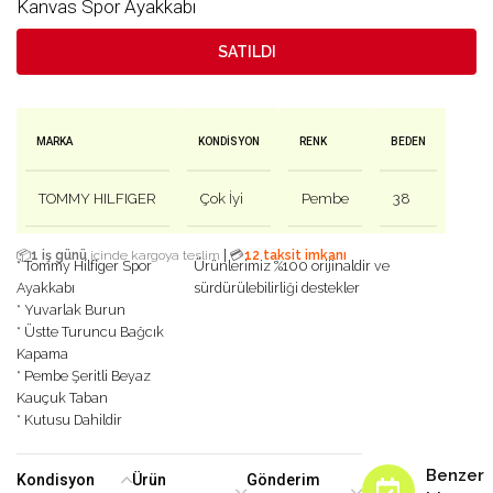
Kanvas Spor Ayakkabı
SATILDI
MARKA
KONDISYON
RENK
BEDEN
TOMMY HILFIGER
Çok İyi
Pembe
38
|
📦
1 iş günü
içinde kargoya teslim
💳
12 taksit imkanı
* Tommy Hilfiger Spor
Ürünlerimiz %100 orijinaldir ve
Ayakkabı
sürdürülebilirliği destekler
* Yuvarlak Burun
* Üstte Turuncu Bağcık
Kapama
* Pembe Şeritli Beyaz
Kauçuk Taban
* Kutusu Dahildir
Benzer
Kondisyon
Ürün
Gönderim