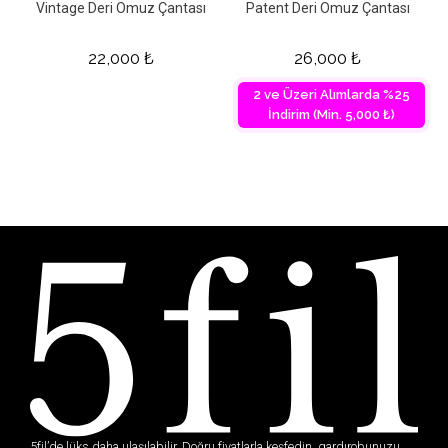
Vintage Deri Omuz Çantası
Patent Deri Omuz Çantası
22,000
₺
26,000
₺
2 ve Üzeri Alımlarda %25
İndirim (Min. 5,000 ₺)
5fil’de lüks daha ulaşılabilir. Doğru fiyatlarla keşfedin, gardırobunuzu