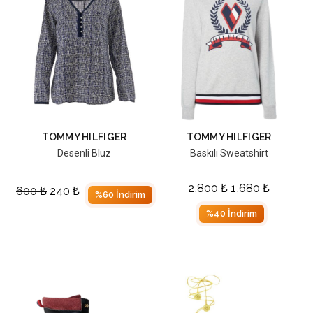
TOMMY HILFIGER
TOMMY HILFIGER
Desenli Bluz
Baskılı Sweatshirt
2,800
₺
1,680
₺
600
₺
240
₺
%60 İndirim
%40 İndirim