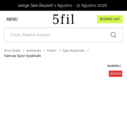
Garage Sale Başladı! 1 Ağustos - 31 Ağustos 2026
MENÜ
BİZİMLE SAT
Ana Sayfa
Ayakkabı
Kadın
Spor Ayakkabı
Kanvas Spor Ayakkabı
İNDIRIMLI
SATILDI