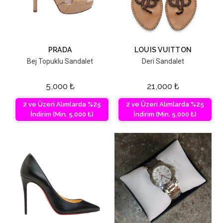
PRADA
LOUIS VUITTON
Bej Topuklu Sandalet
Deri Sandalet
5,000
₺
21,000
₺
2 ve Üzeri Alımlarda %25
2 ve Üzeri Alımlarda %25
İndirim (Min. 5,000 ₺)
İndirim (Min. 5,000 ₺)