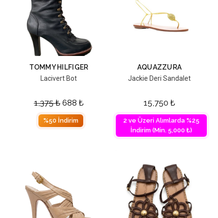
TOMMY HILFIGER
AQUAZZURA
Lacivert Bot
Jackie Deri Sandalet
1,375
₺
688
₺
15,750
₺
%50 İndirim
2 ve Üzeri Alımlarda %25
İndirim (Min. 5,000 ₺)