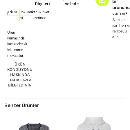
bir
Ölçüleri
ve İade
ürününü
Adil
İyi
Çok
Harika
Yeni&Etiketi
var mı?
|
|
|
|
|
İyi
Üzerinde
Satmak
için heme
randevu
Ürün
alın
kumaşında
küçük ölçekli
lekelenme
mevcuttur.
ÜRÜN
KONDISYONU
HAKKINDA
DAHA FAZLA
BILGI EDININ
Benzer Ürünler