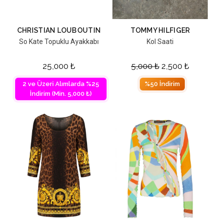
CHRISTIAN LOUBOUTIN
TOMMY HILFIGER
So Kate Topuklu Ayakkabı
Kol Saati
25,000
₺
5,000
₺
2,500
₺
2 ve Üzeri Alımlarda %25
%50 İndirim
İndirim (Min. 5,000 ₺)