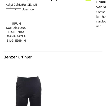
ürün
Adil
İyi
Çok
Harika
Yeni&Etiketi
var m
|
|
|
|
|
İyi
Üzerinde
Satma
için h
rande
ÜRÜN
alın
KONDISYONU
HAKKINDA
DAHA FAZLA
BILGI EDININ
Benzer Ürünler