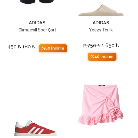
ADIDAS
ADIDAS
Climachill Spor Şort
Yeezy Terlik
2,750
₺
1,650
₺
450
₺
180
₺
%60 İndirim
%40 İndirim