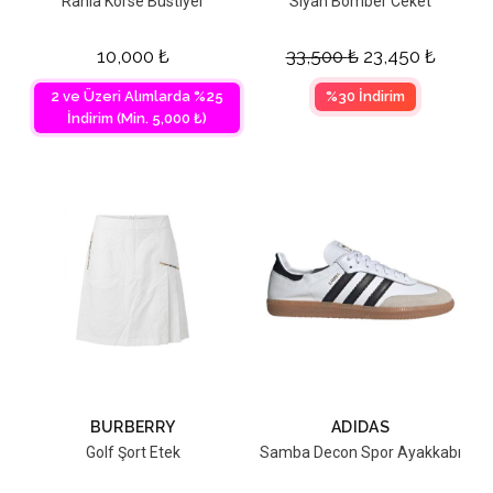
Rania Korse Büstiyer
Siyah Bomber Ceket
10,000
₺
33,500
₺
23,450
₺
2 ve Üzeri Alımlarda %25
%30 İndirim
İndirim (Min. 5,000 ₺)
BURBERRY
ADIDAS
Golf Şort Etek
Samba Decon Spor Ayakkabı