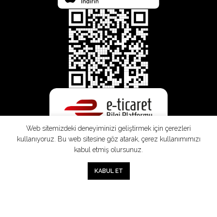
Web sitemizdeki deneyiminizi geliştirmek için çerezleri
kullanıyoruz. Bu web sitesine göz atarak, çerez kullanımımızı
kabul etmiş olursunuz.
0
KABUL ET
Mağaza
Sepet
Hesabım
Mesafeli
Konsinye
Müşteri
Doğrudan
Üyelik
Satış
Sözleşmesi
Aydınlatma
Satış
Sözleşmesi
Sözleşmesi
Metni
Sözleşmesi