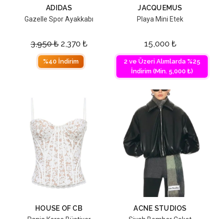
ADIDAS
JACQUEMUS
Gazelle Spor Ayakkabı
Playa Mini Etek
3,950
₺
2,370
₺
15,000
₺
%40 İndirim
2 ve Üzeri Alımlarda %25
İndirim (Min. 5,000 ₺)
HOUSE OF CB
ACNE STUDIOS