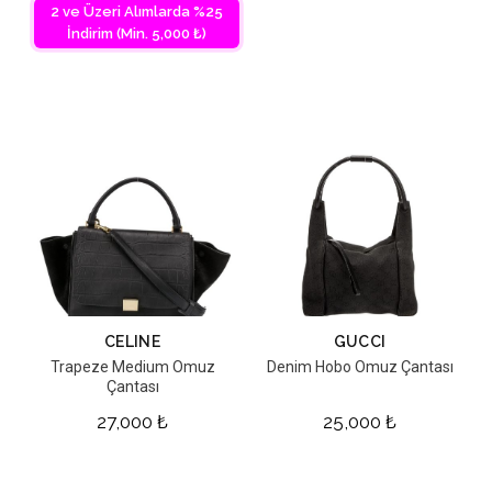
2 ve Üzeri Alımlarda %25
İndirim (Min. 5,000 ₺)
CELINE
GUCCI
Trapeze Medium Omuz
Denim Hobo Omuz Çantası
Çantası
27,000
₺
25,000
₺