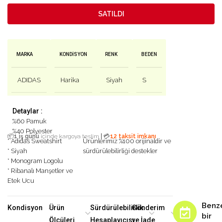
SATILDI
MARKA
KONDISYON
RENK
BEDEN
ADIDAS
Harika
Siyah
S
Detaylar :
%60 Pamuk
%40 Polyester
|
📦
1 iş günü
içinde kargoya teslim
💳
12 taksit imkanı
* Adidas Sweatshirt
Ürünlerimiz %100 orijinaldir ve
* Siyah
sürdürülebilirliği destekler
* Monogram Logolu
* Ribanalı Manşetler ve
Etek Ucu
Benz
Kondisyon
Ürün
Sürdürülebilirlik
Gönderim
bir
Ölçüleri
Hesaplayıcısı
ve İade