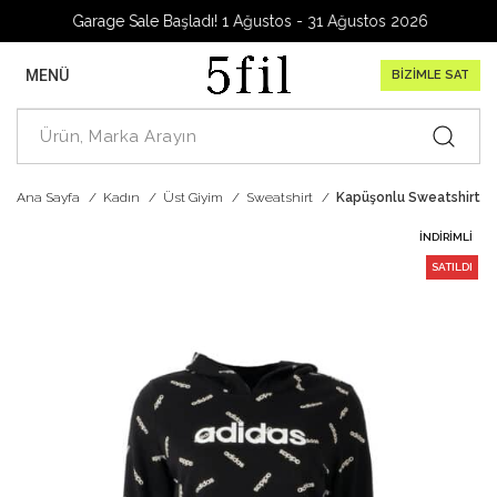
Garage Sale Başladı! 1 Ağustos - 31 Ağustos 2026
MENÜ
BİZİMLE SAT
Ana Sayfa
Kadın
Üst Giyim
Sweatshirt
Kapüşonlu Sweatshirt
İNDIRIMLI
SATILDI