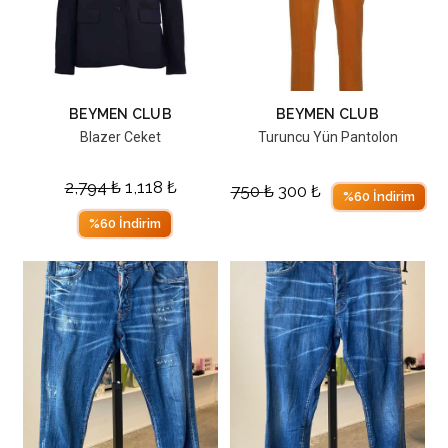
BEYMEN CLUB
BEYMEN CLUB
Blazer Ceket
Turuncu Yün Pantolon
2,794
₺
1,118
₺
750
₺
300
₺
%60 İndirim
%60 İndirim