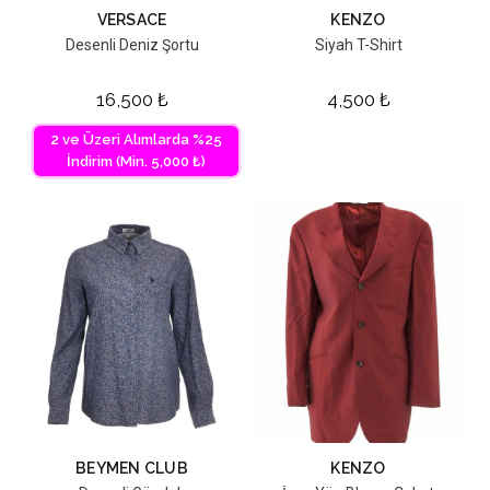
VERSACE
KENZO
Desenli Deniz Şortu
Siyah T-Shirt
16,500
₺
4,500
₺
2 ve Üzeri Alımlarda %25
İndirim (Min. 5,000 ₺)
BEYMEN CLUB
KENZO