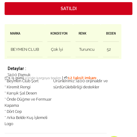
SATILDI
MARKA
KONDISYON
RENK
BEDEN
BEYMEN CLUB
Çok İyi
Turuncu
52
Detaylar :
%100 Pamuk
|
📦
1 iş günü
içinde kargoya teslim
💳
12 taksit imkanı
* Beymen Club Şort
Ürünlerimiz %100 orijinaldir ve
* Kiremit Rengi
sürdürülebilirliği destekler
* Karışık Şal Desen
* Önde Düğme ve Fermuar
Kapama
* Dört Cep
* Arka Belde Kuş İşlemeli
Logo