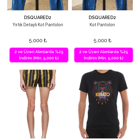
DSQUARED2
DSQUARED2
Yırtık Detaylı Kot Pantolon
Kot Pantolon
5,000
₺
5,000
₺
2 ve Üzeri Alımlarda %25
2 ve Üzeri Alımlarda %25
İndirim (Min. 5,000 ₺)
İndirim (Min. 5,000 ₺)