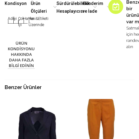
Benz
Kondisyon
Ürün
Sürdürülebilirlik
Gönderim
bir
Ölçüleri
Hesaplayıcısı
ve İade
ürün
Adil
İyi
Çok
Harika
Yeni&Etiketi
var m
|
|
|
|
|
İyi
Üzerinde
Satma
için h
rande
ÜRÜN
alın
KONDISYONU
HAKKINDA
DAHA FAZLA
BILGI EDININ
Benzer Ürünler