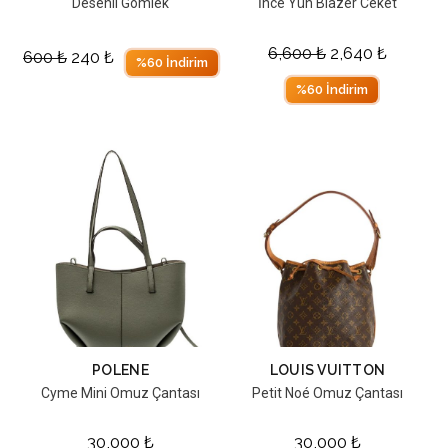
Desenli Gömlek
İnce Yün Blazer Ceket
6,600
₺
2,640
₺
600
₺
240
₺
%60 İndirim
%60 İndirim
POLENE
LOUIS VUITTON
Cyme Mini Omuz Çantası
Petit Noé Omuz Çantası
30,000
₺
30,000
₺