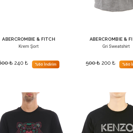
ABERCROMBIE & FITCH
ABERCROMBIE & F
Krem Şort
Gri Sweatshirt
600
₺
240
₺
500
₺
200
₺
%60 İndirim
%60 İ