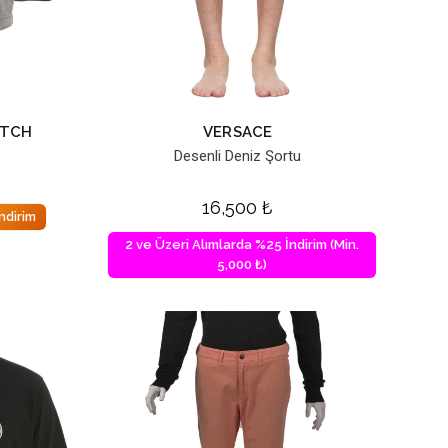
ITCH
VERSACE
Desenli Deniz Şortu
16,500
₺
ndirim
2 ve Üzeri Alımlarda %25 İndirim (Min.
5,000 ₺)