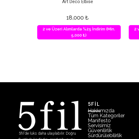
Art Deco Elbise
18,000
₺
2 ve Üzeri Alımlarda %25 İndirim (Min.
2 
5,000 ₺)
5FİL
Hakkımızda
Tüm Kategoriler
Manifesto
Servisimiz
Güvenilirlik
5fil’de lüks daha ulaşılabilir. Doğru
Sürdürülebilirlik