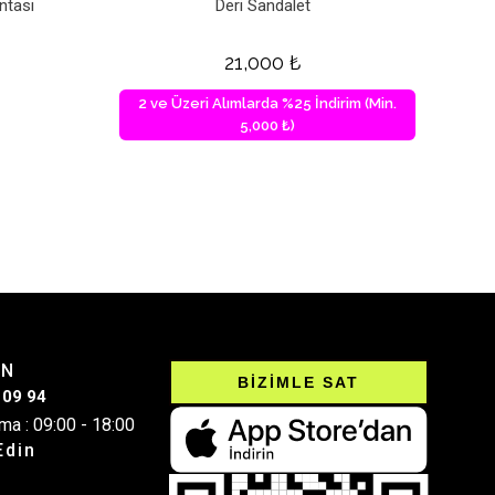
ntası
Deri Sandalet
21,000
₺
2 ve Üzeri Alımlarda %25 İndirim (Min.
5,000 ₺)
IN
BİZİMLE SAT
 09 94
ma : 09:00 - 18:00
Edin