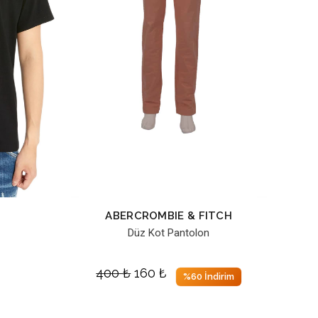
ABERCROMBIE & FITCH
Düz Kot Pantolon
400
₺
160
₺
%60 İndirim