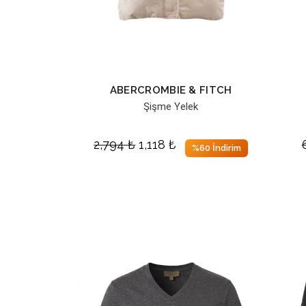
ABERCROMBIE & FITCH
Şişme Yelek
2,794
₺
1,118
₺
%60 İndirim