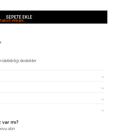
SEPETE EKLE
 taksit imkanı
a
ülebilirliği destekler
 var mı?
evu alın