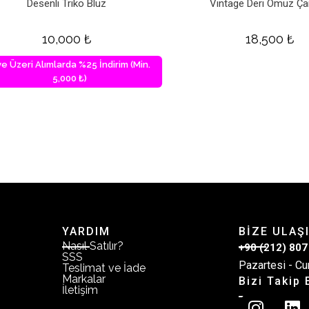
Desenli Triko Bluz
Vintage Deri Omuz Ça
10,000
₺
18,500
₺
ve Üzeri Alımlarda %25 İndirim (Min.
5,000 ₺)
YARDIM
BİZE ULAŞ
Nasıl Satılır?
+90 (212) 807
SSS
Pazartesi - Cu
Teslimat ve İade
Markalar
Bizi Takip 
İletişim