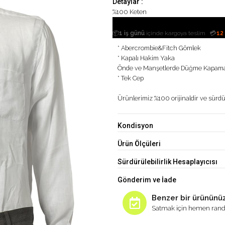
Detaylar :
%100 Keten
|
📦
1 iş günü
içinde kargoya teslim
💳
12
* Abercrombie&Fitch Gömlek
* Kapalı Hakim Yaka
Önde ve Manşetlerde Düğme Kapam
* Tek Cep
Ürünlerimiz %100 orijinaldir ve sürdür
Kondisyon
Ürün Ölçüleri
Sürdürülebilirlik Hesaplayıcısı
Gönderim ve İade
Benzer bir ürününüz
Satmak için hemen rand