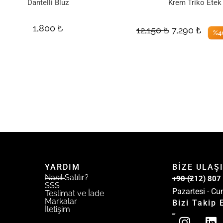
Dantelli Bluz
Krem Triko Etek
1,800
₺
12,150
₺
7,290
₺
%40
YARDIM
BİZE ULAŞ
Nasıl Satılır?
+90 (212) 807
SSS
Pazartesi - Cu
Teslimat ve İade
Markalar
Bizi Takip 
İletişim