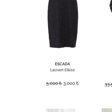
ESCADA
Lacivert Elbise
5,000
₺
3,000
₺
33