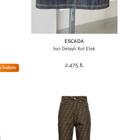
ESCADA
İnci Detaylı Kot Etek
2,475
₺
 İndirim