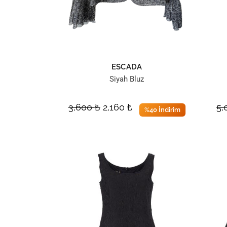
ESCADA
Siyah Bluz
3,600
₺
2,160
₺
5
%40 İndirim