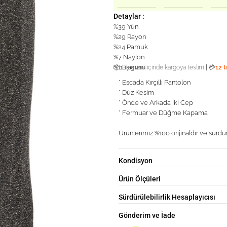
Detaylar :
%39 Yün
%29 Rayon
%24 Pamuk
%7 Naylon
%1 Elastan
|
📦
1 iş günü
içinde kargoya teslim
💳
12 t
* Escada Kırçıllı Pantolon
* Düz Kesim
* Önde ve Arkada İki Cep
* Fermuar ve Düğme Kapama
Ürünlerimiz %100 orijinaldir ve sürdür
Kondisyon
Ürün Ölçüleri
Sürdürülebilirlik Hesaplayıcısı
Gönderim ve İade