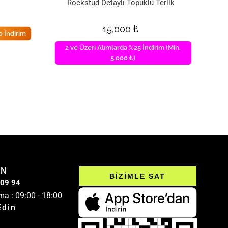
Rockstud Detaylı Topuklu Terlik
15,000
₺
 İndirim
2 ve Üzeri Alımlarda %25 İndirim (Min.
5,000 ₺)
IN
BİZİMLE SAT
 09 94
ma : 09:00 - 18:00
Edin