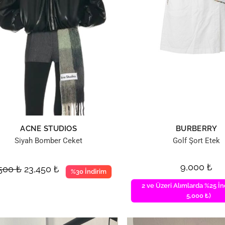
ACNE STUDIOS
BURBERRY
Siyah Bomber Ceket
Golf Şort Etek
9,000
₺
,500
₺
23,450
₺
%30 İndirim
2 ve Üzeri Alımlarda %25 İn
5,000 ₺)