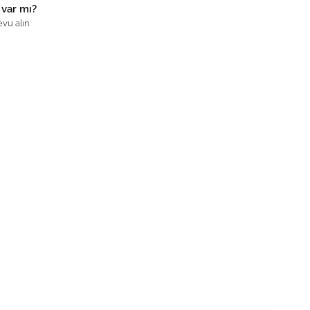
 var mı?
vu alın