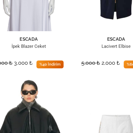
ESCADA
ESCADA
İpek Blazer Ceket
Lacivert Elbise
,000
₺
3,000
₺
5,000
₺
2,000
₺
%40 İndirim
%60