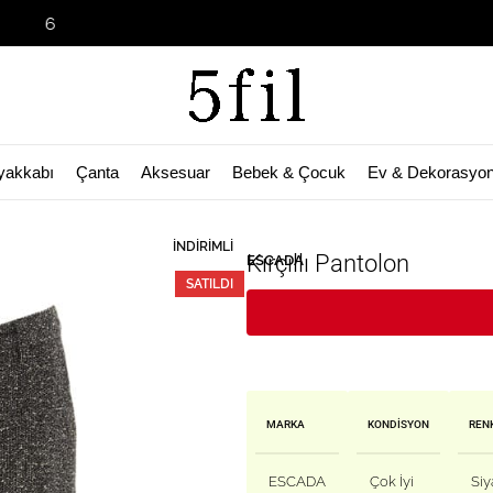
Garage Sale 
yakkabı
Çanta
Aksesuar
Bebek & Çocuk
Ev & Dekorasyo
🛒 Bu ürün
32
kişinin sepetinde!
İNDIRIMLI
Kırçıllı Pantolon
ESCADA
SATILDI
MARKA
KONDISYON
REN
ESCADA
Çok İyi
Siy