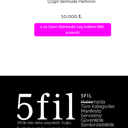
Çizgili Bermuda Pantolon
10,000
₺
2 ve Üzeri Alımlarda %25 İndirim (Min.
5,000 ₺)
5FİL
Hakkımızda
Tüm Kategoriler
Manifesto
Servisimiz
Güvenilirlik
5fil’de lüks daha ulaşılabilir. Doğru
Sürdürülebilirlik