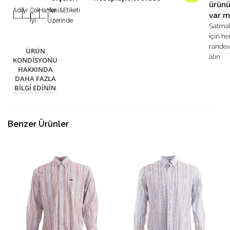
ürün
Adil
İyi
Çok
Harika
Yeni&Etiketi
var m
|
|
|
|
|
İyi
Üzerinde
Satma
için h
rande
ÜRÜN
alın
KONDISYONU
HAKKINDA
DAHA FAZLA
BILGI EDININ
Benzer Ürünler