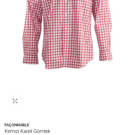
Büyütmek için tıklayın
🛒 Bu ürün
38
kişinin sepetinde!
💛 F
FAÇONNABLE
Kırmızı Kareli Gömlek