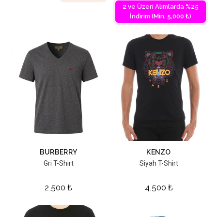
2 ve Üzeri Alımlarda %25
İndirim (Min. 5,000 ₺)
BURBERRY
KENZO
Gri T-Shirt
Siyah T-Shirt
2,500
₺
4,500
₺