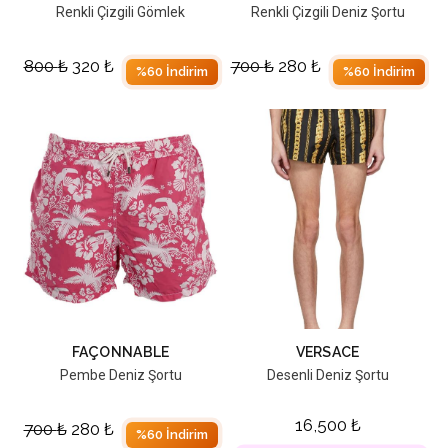
Renkli Çizgili Gömlek
Renkli Çizgili Deniz Şortu
800
₺
320
₺
700
₺
280
₺
%60 İndirim
%60 İndirim
FAÇONNABLE
VERSACE
Pembe Deniz Şortu
Desenli Deniz Şortu
16,500
₺
700
₺
280
₺
%60 İndirim