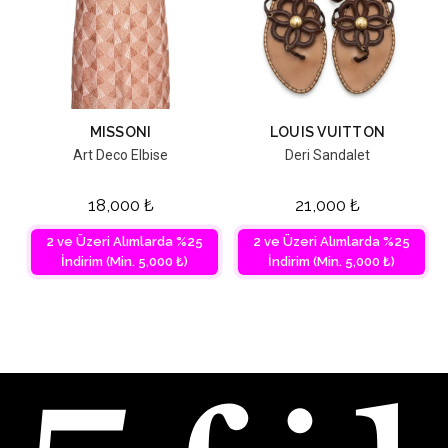
MISSONI
LOUIS VUITTON
Art Deco Elbise
Deri Sandalet
18,000
₺
21,000
₺
2 ve Üzeri Alımlarda %25
2 ve Üzeri Alımlarda %25
İndirim (Min. 5,000 ₺)
İndirim (Min. 5,000 ₺)