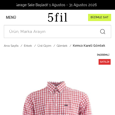
Garage Sale Başladı! 1 Ağustos - 31 Ağustos 2026
MENÜ
BİZİMLE SAT
Ana Sayfa
Erkek
Üst Giyim
Gömlek
Kırmızı Kareli Gömlek
İNDIRIMLI
SATILDI