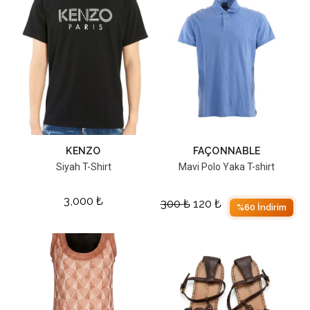
KENZO
FAÇONNABLE
Siyah T-Shirt
Mavi Polo Yaka T-shirt
3,000
₺
300
₺
120
₺
%60 İndirim