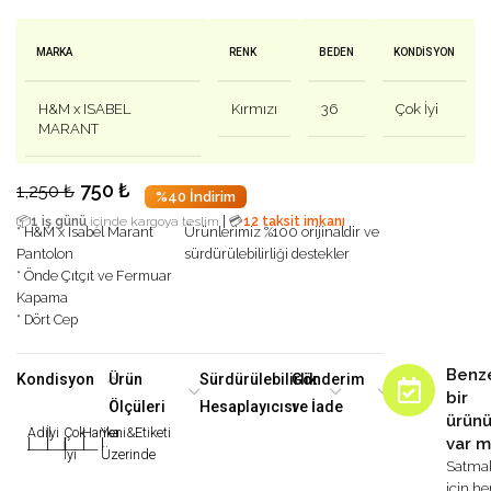
MARKA
RENK
BEDEN
KONDISYON
H&M x ISABEL
Kırmızı
36
Çok İyi
MARANT
750
₺
1,250
₺
%40 İndirim
|
📦
1 iş günü
içinde kargoya teslim
💳
12 taksit imkanı
* H&M x Isabel Marant
Ürünlerimiz %100 orijinaldir ve
Pantolon
sürdürülebilirliği destekler
* Önde Çıtçıt ve Fermuar
Kapama
* Dört Cep
Benz
Kondisyon
Ürün
Sürdürülebilirlik
Gönderim
bir
Ölçüleri
Hesaplayıcısı
ve İade
ürün
Adil
İyi
Çok
Harika
Yeni&Etiketi
var m
|
|
|
|
|
İyi
Üzerinde
Satma
için h