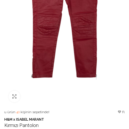
Büyütmek için tıklayın
rün
40
kişinin sepetinde!
💛 Favori ürü
H&M x ISABEL MARANT
Kırmızı Pantolon