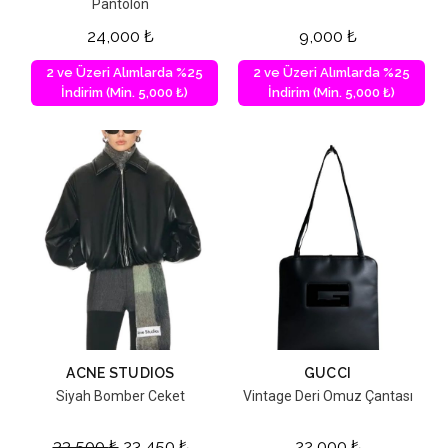
Pantolon
24,000
₺
9,000
₺
2 ve Üzeri Alımlarda %25
2 ve Üzeri Alımlarda %25
İndirim (Min. 5,000 ₺)
İndirim (Min. 5,000 ₺)
ACNE STUDIOS
GUCCI
Siyah Bomber Ceket
Vintage Deri Omuz Çantası
33,500
₺
23,450
₺
22,000
₺