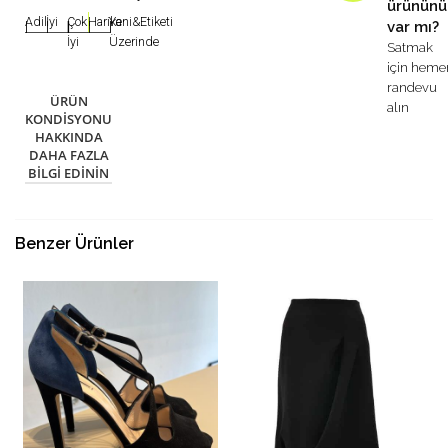
ürününü
Adil
İyi
Çok
Harika
Yeni&Etiketi
var mı?
|
|
|
|
|
İyi
Üzerinde
Satmak
için heme
randevu
ÜRÜN
alın
KONDISYONU
HAKKINDA
DAHA FAZLA
BILGI EDININ
Benzer Ürünler