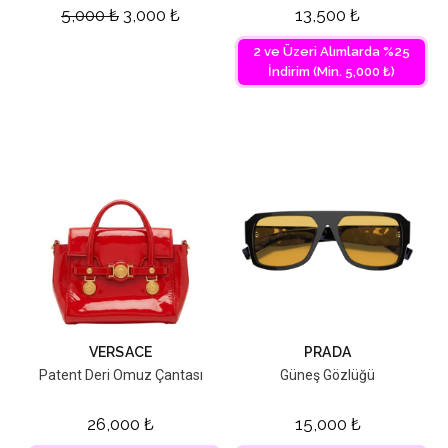
5,000
₺
3,000
₺
13,500
₺
2 ve Üzeri Alımlarda %25
İndirim (Min. 5,000 ₺)
VERSACE
PRADA
Patent Deri Omuz Çantası
Güneş Gözlüğü
26,000
₺
15,000
₺