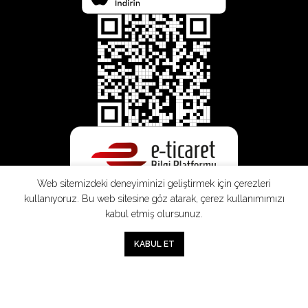
Web sitemizdeki deneyiminizi geliştirmek için çerezleri
kullanıyoruz. Bu web sitesine göz atarak, çerez kullanımımızı
kabul etmiş olursunuz.
0
KABUL ET
Mağaza
Sepet
Hesabım
Mesafeli
Konsinye
Müşteri
Doğrudan
Üyelik
Satış
Sözleşmesi
Aydınlatma
Satış
Sözleşmesi
Sözleşmesi
Metni
Sözleşmesi