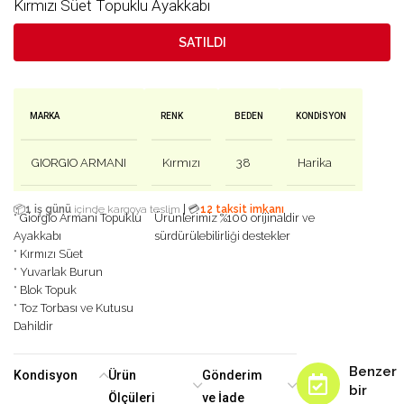
Kırmızı Süet Topuklu Ayakkabı
SATILDI
MARKA
RENK
BEDEN
KONDISYON
GIORGIO ARMANI
Kırmızı
38
Harika
|
📦
1 iş günü
içinde kargoya teslim
💳
12 taksit imkanı
* Giorgio Armani Topuklu
Ürünlerimiz %100 orijinaldir ve
Ayakkabı
sürdürülebilirliği destekler
* Kırmızı Süet
* Yuvarlak Burun
* Blok Topuk
* Toz Torbası ve Kutusu
Dahildir
Benzer
Kondisyon
Ürün
Gönderim
bir
Ölçüleri
ve İade