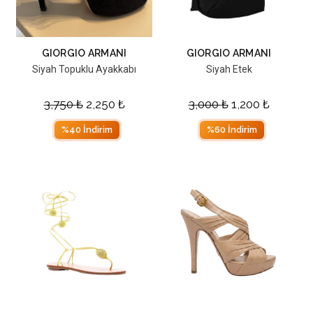
GIORGIO ARMANI
GIORGIO ARMANI
Siyah Topuklu Ayakkabı
Siyah Etek
3,750
₺
2,250
₺
3,000
₺
1,200
₺
%40 İndirim
%60 İndirim