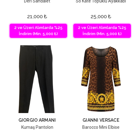
Deri Sandalet
So Kate Topuklu Ayakkabı
21,000
₺
25,000
₺
2 ve Üzeri Alımlarda %25
2 ve Üzeri Alımlarda %25
İndirim (Min. 5,000 ₺)
İndirim (Min. 5,000 ₺)
GIORGIO ARMANI
GIANNI VERSACE
Kumaş Pantolon
Barocco Mini Elbise