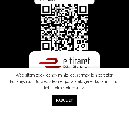
Web sitemizdeki deneyiminizi geliştirmek için çerezleri
kullanıyoruz. Bu web sitesine göz atarak, çerez kullanımımızı
kabul etmiş olursunuz.
0
KABUL ET
Mağaza
Sepet
Hesabım
Mesafeli
Konsinye
Müşteri
Doğrudan
Üyelik
Satış
Sözleşmesi
Aydınlatma
Satış
Sözleşmesi
Sözleşmesi
Metni
Sözleşmesi
;