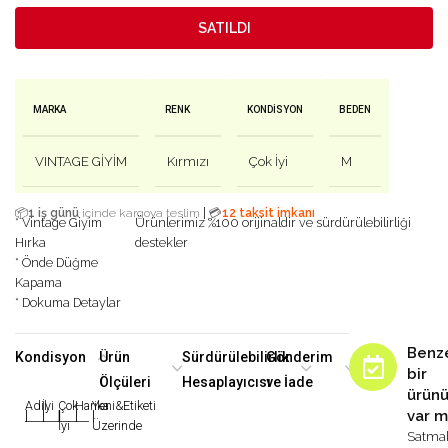
SATILDI
MARKA
RENK
KONDISYON
BEDEN
VINTAGE GİYİM
Kırmızı
Çok İyi
M
|
📦
1 iş günü
içinde kargoya teslim
💳
12 taksit imkanı
* Vintage Giyim
Ürünlerimiz %100 orijinaldir ve sürdürülebilirliği
Hırka
destekler
* Önde Düğme
Kapama
* Dokuma Detaylar
Benz
Kondisyon
Ürün
Sürdürülebilirlik
Gönderim
bir
Ölçüleri
Hesaplayıcısı
ve İade
ürün
Adil
İyi
Çok
Harika
Yeni&Etiketi
var m
|
|
|
|
|
İyi
Üzerinde
Satma