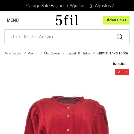
Garage Sale Başladı! 1 Ağustos - 31 Ağustos 2026
MENÜ
BİZİMLE SAT
Ana Sayfa
Kadın
Üst Giyim
Kazak & Hırka
Kırmızı Triko Hırka
İNDIRIMLI
SATILDI