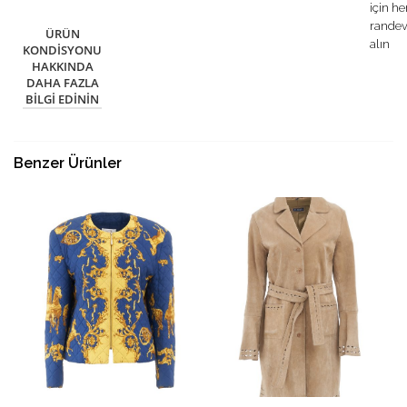
için h
rande
ÜRÜN
alın
KONDISYONU
HAKKINDA
DAHA FAZLA
BILGI EDININ
Benzer Ürünler