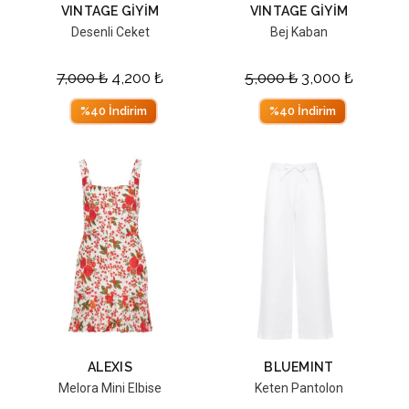
VINTAGE GİYİM
VINTAGE GİYİM
Desenli Ceket
Bej Kaban
7,000
₺
4,200
₺
5,000
₺
3,000
₺
%40 İndirim
%40 İndirim
ALEXIS
BLUEMINT
Melora Mini Elbise
Keten Pantolon