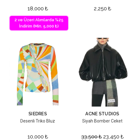
18,000
₺
2,250
₺
2 ve Üzeri Alımlarda %25
İndirim (Min. 5,000 ₺)
SIEDRES
ACNE STUDIOS
Desenli Triko Bluz
Siyah Bomber Ceket
10,000
₺
33,500
₺
23,450
₺