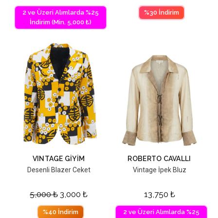
2 ve Üzeri Alımlarda %25
%30 İndirim
İndirim (Min. 5,000 ₺)
VINTAGE GİYİM
ROBERTO CAVALLI
Desenli Blazer Ceket
Vintage İpek Bluz
5,000
₺
3,000
₺
13,750
₺
%40 İndirim
2 ve Üzeri Alımlarda %25