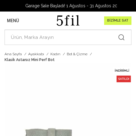
Garage Sale Başladı! 1 Ağustos - 31 Ağustos 2026
MENÜ
BİZİMLE SAT
Ana Sayfa
Ayakkabı
Kadın
Bot & Çizme
Klasik Astarsız Mini Perf Bot
İNDIRIMLI
SATILDI