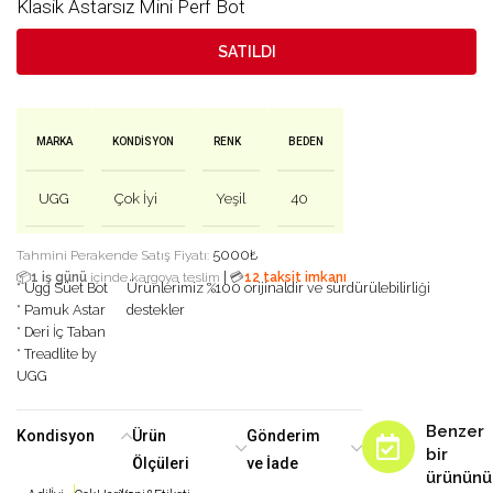
Klasik Astarsız Mini Perf Bot
SATILDI
MARKA
KONDISYON
RENK
BEDEN
UGG
Çok İyi
Yeşil
40
5000
₺
Tahmini Perakende Satış Fiyatı:
|
📦
1 iş günü
içinde kargoya teslim
💳
12 taksit imkanı
* Ugg Süet Bot
Ürünlerimiz %100 orijinaldir ve sürdürülebilirliği
* Pamuk Astar
destekler
* Deri İç Taban
* Treadlite by
UGG
Benzer
Kondisyon
Ürün
Gönderim
bir
Ölçüleri
ve İade
ürününü