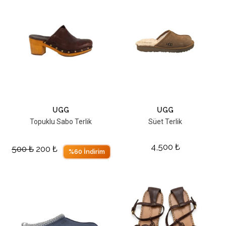
UGG
UGG
Topuklu Sabo Terlik
Süet Terlik
4,500
₺
500
₺
200
₺
%60 İndirim