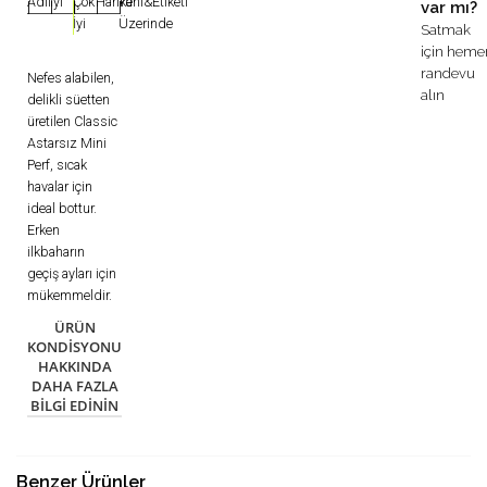
Adil
İyi
Çok
Harika
Yeni&Etiketi
var mı?
|
|
|
|
|
İyi
Üzerinde
Satmak
için heme
randevu
Nefes alabilen,
alın
delikli süetten
üretilen Classic
Astarsız Mini
Perf, sıcak
havalar için
ideal bottur.
Erken
ilkbaharın
geçiş ayları için
mükemmeldir.
ÜRÜN
KONDISYONU
HAKKINDA
DAHA FAZLA
BILGI EDININ
Benzer Ürünler