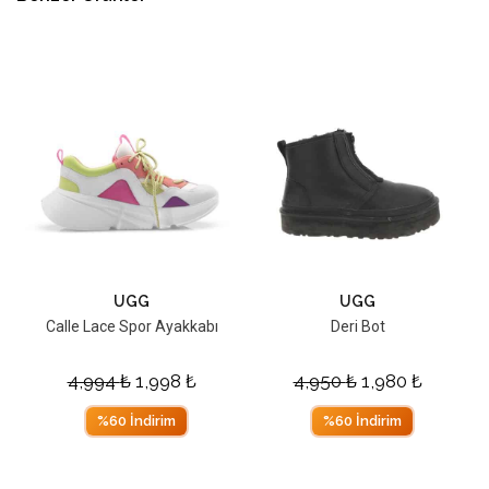
UGG
UGG
Calle Lace Spor Ayakkabı
Deri Bot
4,994
₺
1,998
₺
4,950
₺
1,980
₺
%60 İndirim
%60 İndirim